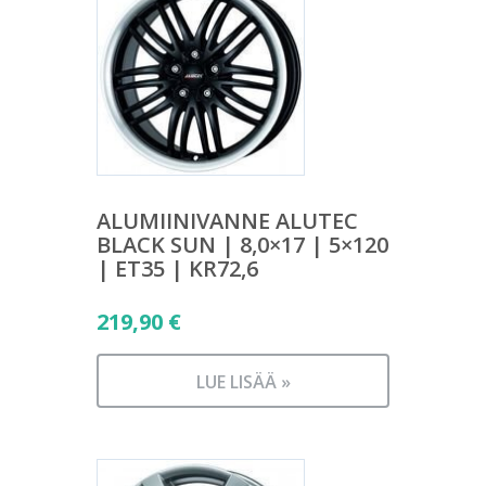
ALUMIINIVANNE ALUTEC
BLACK SUN | 8,0×17 | 5×120
| ET35 | KR72,6
219,90
€
LUE LISÄÄ »