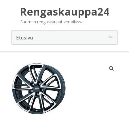
Rengaskauppa24
Suomen rengaskaupat vertailussa