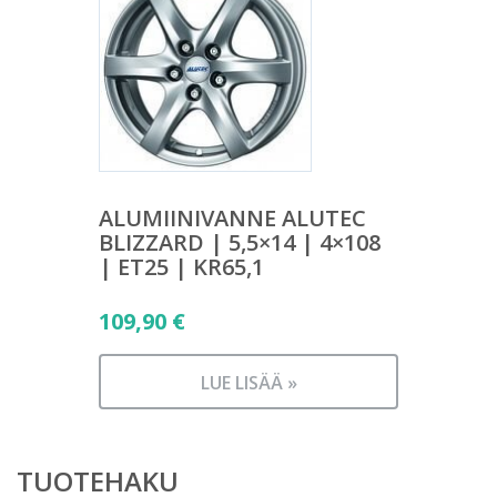
ALUMIINIVANNE ALUTEC
BLIZZARD | 5,5×14 | 4×108
| ET25 | KR65,1
109,90
€
LUE LISÄÄ »
TUOTEHAKU