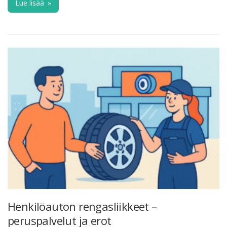
Lue lisää
»
Henkilöauton rengasliikkeet –
peruspalvelut ja erot