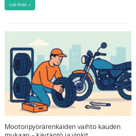
Lue lisää
»
Mootoripyörärenkaiden vaihto kauden
mukaan – käytäntö ja vinkit