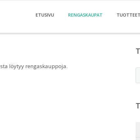
ETUSIVU
RENGASKAUPAT
TUOTTEE
oista löytyy rengaskauppoja.
E