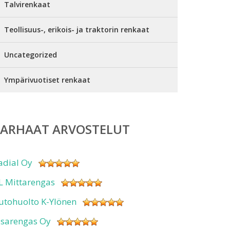
Talvirenkaat
Teollisuus-, erikois- ja traktorin renkaat
Uncategorized
Ympärivuotiset renkaat
PARHAAT ARVOSTELUT
adial Oy
L Mittarengas
utohuolto K-Ylönen
isarengas Oy