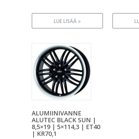
LUE LISÄÄ »
L
ALUMIINIVANNE
ALUTEC BLACK SUN |
8,5×19 | 5×114,3 | ET40
| KR70,1