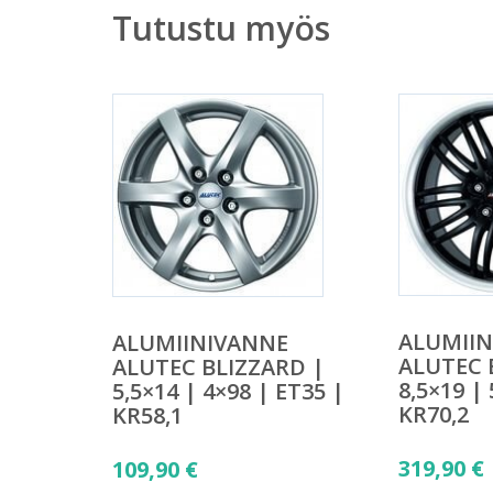
Tutustu myös
ALUMII
ALUMIINIVANNE
ALUTEC 
ALUTEC BLIZZARD |
8,5×19 |
5,5×14 | 4×98 | ET35 |
KR70,2
KR58,1
319,90
€
109,90
€