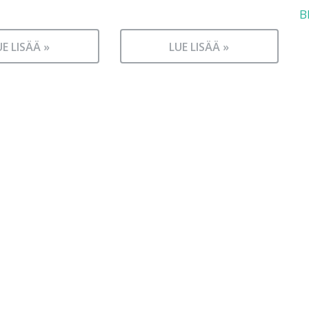
B
UE LISÄÄ »
LUE LISÄÄ »