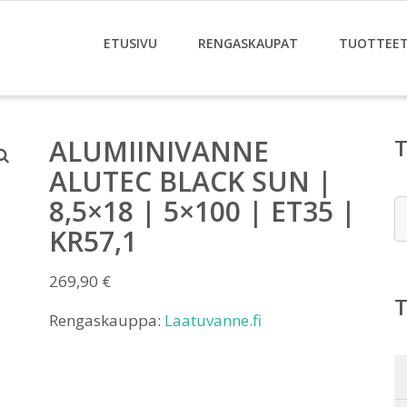
ETUSIVU
RENGASKAUPAT
TUOTTEE
ALUMIINIVANNE
ALUTEC BLACK SUN |
8,5×18 | 5×100 | ET35 |
E
KR57,1
269,90
€
Rengaskauppa:
Laatuvanne.fi