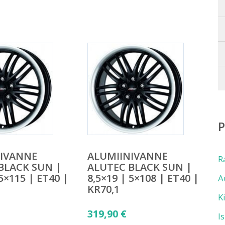
NIVANNE
ALUMIINIVANNE
R
BLACK SUN |
ALUTEC BLACK SUN |
 5×115 | ET40 |
8,5×19 | 5×108 | ET40 |
A
KR70,1
K
319,90
€
I