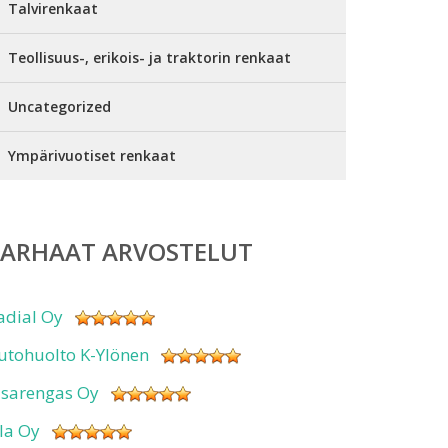
Talvirenkaat
Teollisuus-, erikois- ja traktorin renkaat
Uncategorized
Ympärivuotiset renkaat
PARHAAT ARVOSTELUT
adial Oy
utohuolto K-Ylönen
isarengas Oy
sla Oy