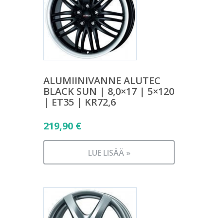
ALUMIINIVANNE ALUTEC
BLACK SUN | 8,0×17 | 5×120
| ET35 | KR72,6
219,90
€
LUE LISÄÄ »