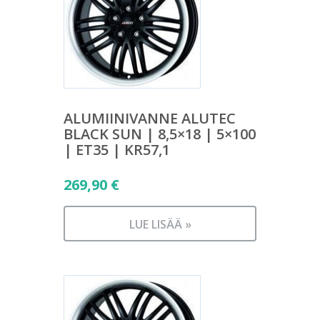
ALUMIINIVANNE ALUTEC
BLACK SUN | 8,5×18 | 5×100
| ET35 | KR57,1
269,90
€
LUE LISÄÄ »