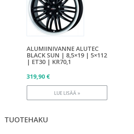
ALUMIINIVANNE ALUTEC
BLACK SUN | 8,5×19 | 5×112
| ET30 | KR70,1
319,90
€
LUE LISÄÄ »
TUOTEHAKU