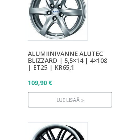
ALUMIINIVANNE ALUTEC
BLIZZARD | 5,5×14 | 4×108
| ET25 | KR65,1
109,90
€
LUE LISÄÄ »