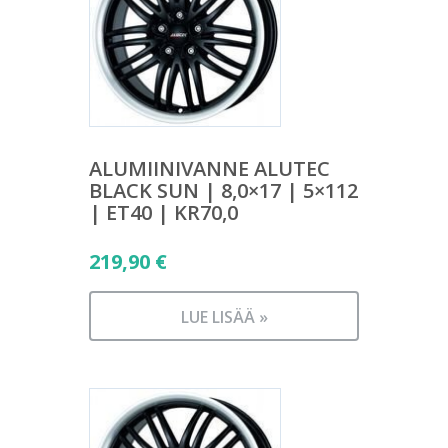
ALUMIINIVANNE ALUTEC
BLACK SUN | 8,0×17 | 5×112
| ET40 | KR70,0
219,90
€
LUE LISÄÄ »