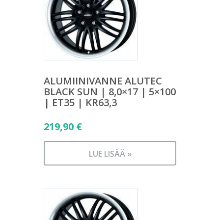
ALUMIINIVANNE ALUTEC
BLACK SUN | 8,0×17 | 5×100
| ET35 | KR63,3
219,90
€
LUE LISÄÄ »