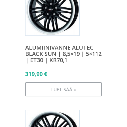
ALUMIINIVANNE ALUTEC
BLACK SUN | 8,5×19 | 5×112
| ET30 | KR70,1
319,90
€
LUE LISÄÄ »