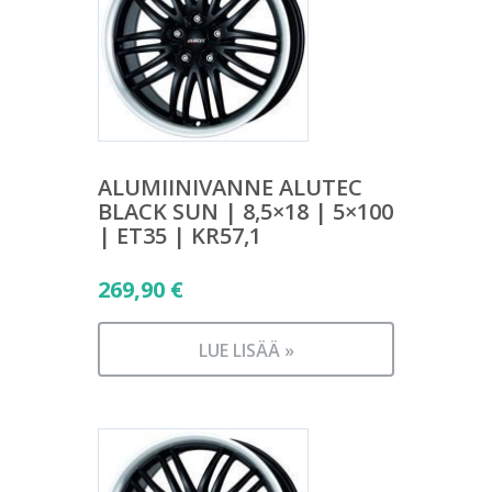
ALUMIINIVANNE ALUTEC
BLACK SUN | 8,5×18 | 5×100
| ET35 | KR57,1
269,90
€
LUE LISÄÄ »