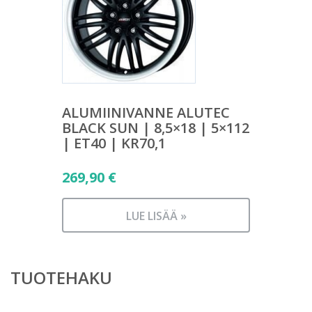
ALUMIINIVANNE ALUTEC
BLACK SUN | 8,5×18 | 5×112
| ET40 | KR70,1
269,90
€
LUE LISÄÄ »
TUOTEHAKU