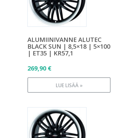
ALUMIINIVANNE ALUTEC
BLACK SUN | 8,5×18 | 5×100
| ET35 | KR57,1
269,90
€
LUE LISÄÄ »