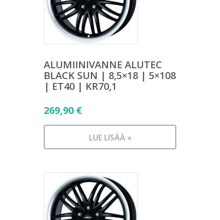
ALUMIINIVANNE ALUTEC
BLACK SUN | 8,5×18 | 5×108
| ET40 | KR70,1
269,90
€
LUE LISÄÄ »