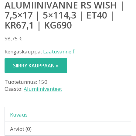
ALUMIINIVANNE RS WISH |
7,5×17 | 5×114,3 | ET40 |
KR67,1 | KG690
98,75
€
Rengaskauppa:
Laatuvanne.fi
SIIRRY KAUPPAAN »
Tuotetunnus:
150
Osasto:
Alumiinivanteet
Kuvaus
Arviot (0)