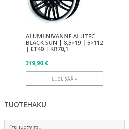
ALUMIINIVANNE ALUTEC
BLACK SUN | 8,5×19 | 5×112
| ET40 | KR70,1
319,90
€
LUE LISÄÄ »
TUOTEHAKU
Etsi: