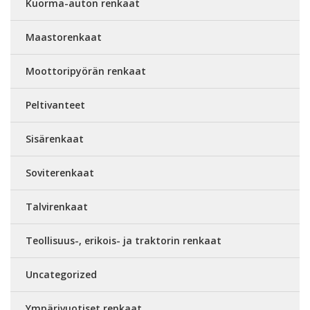
Kuorma-auton renkaat
Maastorenkaat
Moottoripyörän renkaat
Peltivanteet
Sisärenkaat
Soviterenkaat
Talvirenkaat
Teollisuus-, erikois- ja traktorin renkaat
Uncategorized
Ympärivuotiset renkaat