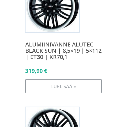
ALUMIINIVANNE ALUTEC
BLACK SUN | 8,5×19 | 5×112
| ET30 | KR70,1
319,90
€
LUE LISÄÄ »