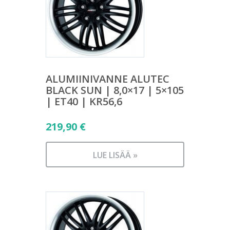
ALUMIINIVANNE ALUTEC
BLACK SUN | 8,0×17 | 5×105
| ET40 | KR56,6
219,90
€
LUE LISÄÄ »