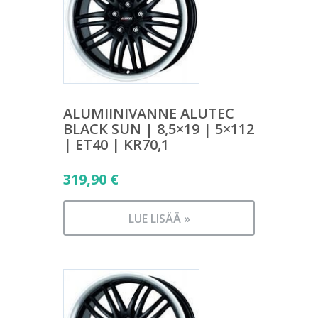
ALUMIINIVANNE ALUTEC
BLACK SUN | 8,5×19 | 5×112
| ET40 | KR70,1
319,90
€
LUE LISÄÄ »