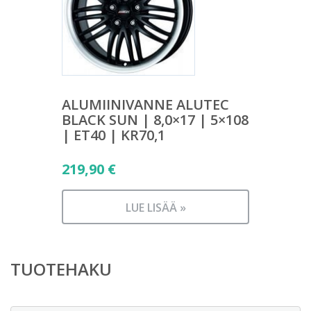
ALUMIINIVANNE ALUTEC
BLACK SUN | 8,0×17 | 5×108
| ET40 | KR70,1
219,90
€
LUE LISÄÄ »
TUOTEHAKU