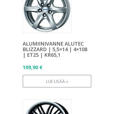
ALUMIINIVANNE ALUTEC
BLIZZARD | 5,5×14 | 4×108
| ET25 | KR65,1
109,90
€
LUE LISÄÄ »