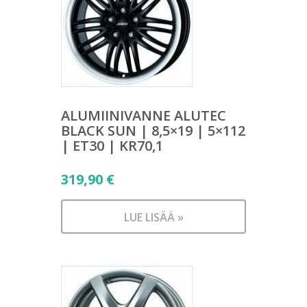
ALUMIINIVANNE ALUTEC
BLACK SUN | 8,5×19 | 5×112
| ET30 | KR70,1
319,90
€
LUE LISÄÄ »