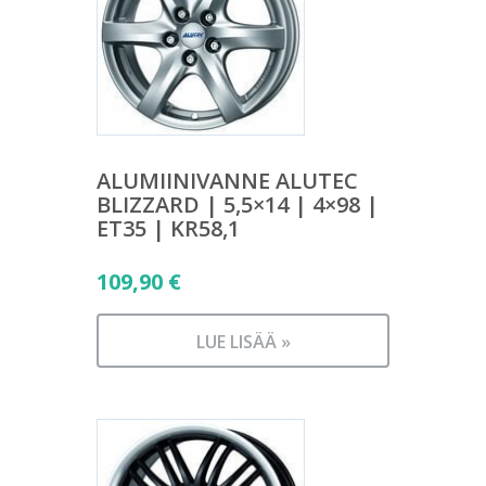
ALUMIINIVANNE ALUTEC
BLIZZARD | 5,5×14 | 4×98 |
ET35 | KR58,1
109,90
€
LUE LISÄÄ »