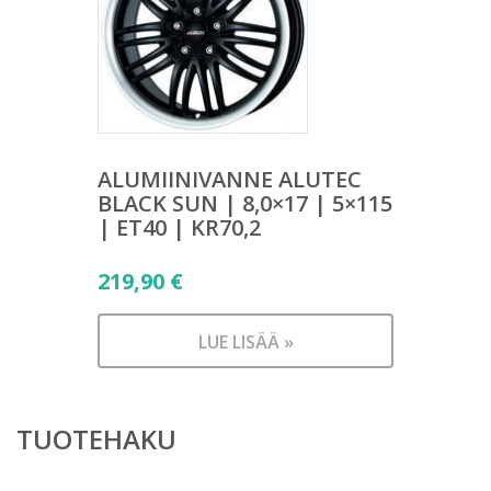
ALUMIINIVANNE ALUTEC
BLACK SUN | 8,0×17 | 5×115
| ET40 | KR70,2
219,90
€
LUE LISÄÄ »
TUOTEHAKU