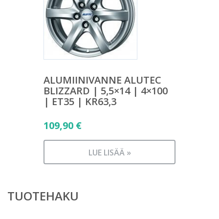
ALUMIINIVANNE ALUTEC
BLIZZARD | 5,5×14 | 4×100
| ET35 | KR63,3
109,90
€
LUE LISÄÄ »
TUOTEHAKU