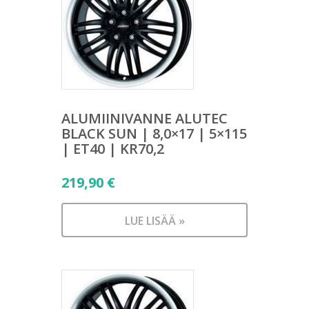
ALUMIINIVANNE ALUTEC
BLACK SUN | 8,0×17 | 5×115
| ET40 | KR70,2
219,90
€
LUE LISÄÄ »