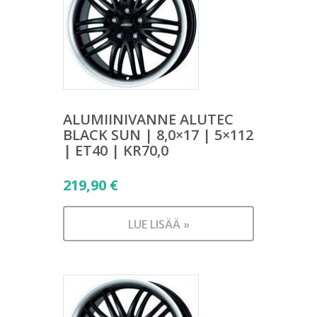
ALUMIINIVANNE ALUTEC
BLACK SUN | 8,0×17 | 5×112
| ET40 | KR70,0
219,90
€
LUE LISÄÄ »