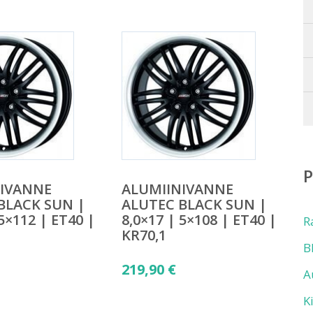
NIVANNE
ALUMIINIVANNE
BLACK SUN |
ALUTEC BLACK SUN |
 5×112 | ET40 |
8,0×17 | 5×108 | ET40 |
R
KR70,1
B
219,90
€
A
K