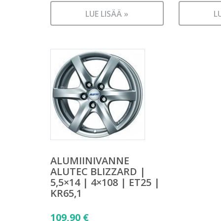
LUE LISÄÄ »
L
ALUMIINIVANNE
ALUTEC BLIZZARD |
5,5×14 | 4×108 | ET25 |
KR65,1
109,90
€