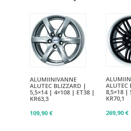
ALUMII
ALUMIINIVANNE
ALUTEC 
ALUTEC BLIZZARD |
8,5×18 |
5,5×14 | 4×108 | ET38 |
KR70,1
KR63,3
269,90
€
109,90
€