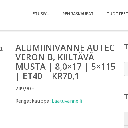
ETUSIVU
RENGASKAUPAT
TUOTTEE
ALUMIINIVANNE AUTEC
VERON B, KIILTÄVÄ
MUSTA | 8,0×17 | 5×115
E
| ET40 | KR70,1
249,90
€
Rengaskauppa:
Laatuvanne.fi