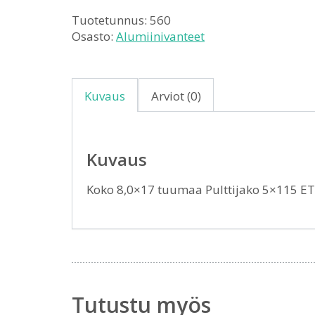
Tuotetunnus:
560
Osasto:
Alumiinivanteet
Kuvaus
Arviot (0)
Kuvaus
Koko 8,0×17 tuumaa Pulttijako 5×115 E
Tutustu myös