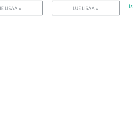
I
UE LISÄÄ »
LUE LISÄÄ »