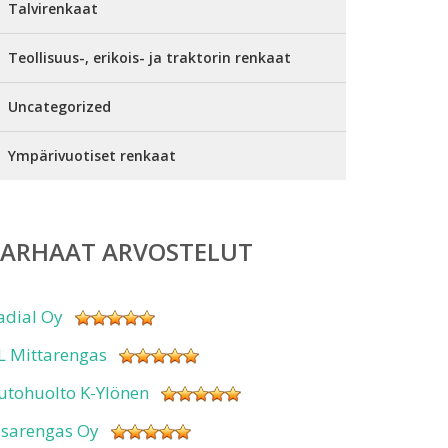
Talvirenkaat
Teollisuus-, erikois- ja traktorin renkaat
Uncategorized
Ympärivuotiset renkaat
PARHAAT ARVOSTELUT
adial Oy
L Mittarengas
utohuolto K-Ylönen
isarengas Oy