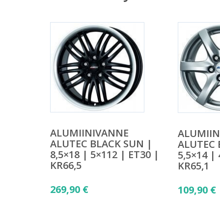
ALUMIINIVANNE
ALUMII
ALUTEC BLACK SUN |
ALUTEC 
8,5×18 | 5×112 | ET30 |
5,5×14 |
KR66,5
KR65,1
269,90
€
109,90
€