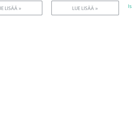
I
UE LISÄÄ »
LUE LISÄÄ »