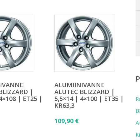
NIVANNE
ALUMIINIVANNE
BLIZZARD |
ALUTEC BLIZZARD |
 4×108 | ET25 |
5,5×14 | 4×100 | ET35 |
R
KR63,3
B
109,90
€
A
K