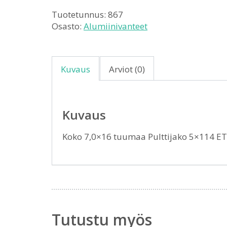
Tuotetunnus:
867
Osasto:
Alumiinivanteet
Kuvaus
Arviot (0)
Kuvaus
Koko 7,0×16 tuumaa Pulttijako 5×114 E
Tutustu myös