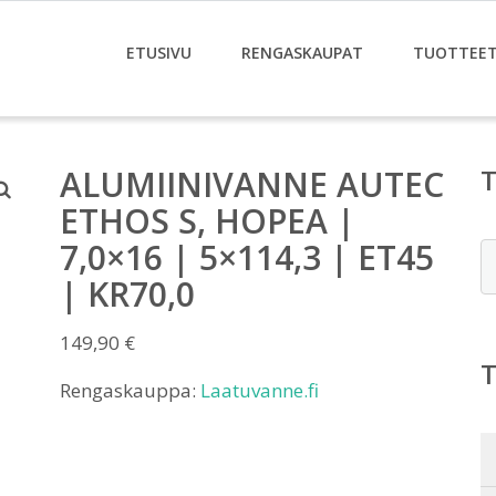
ETUSIVU
RENGASKAUPAT
TUOTTEE
ALUMIINIVANNE AUTEC
ETHOS S, HOPEA |
7,0×16 | 5×114,3 | ET45
E
| KR70,0
149,90
€
Rengaskauppa:
Laatuvanne.fi