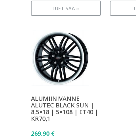
LUE LISÄÄ »
L
ALUMIINIVANNE
ALUTEC BLACK SUN |
8,5×18 | 5×108 | ET40 |
KR70,1
269,90
€