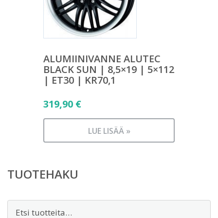
ALUMIINIVANNE ALUTEC
BLACK SUN | 8,5×19 | 5×112
| ET30 | KR70,1
319,90
€
LUE LISÄÄ »
TUOTEHAKU
Etsi: