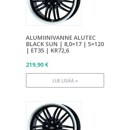
ALUMIINIVANNE ALUTEC
BLACK SUN | 8,0×17 | 5×120
| ET35 | KR72,6
219,90
€
LUE LISÄÄ »