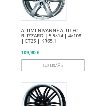
ALUMIINIVANNE ALUTEC
BLIZZARD | 5,5×14 | 4×108
| ET25 | KR65,1
109,90
€
LUE LISÄÄ »