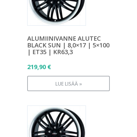
ALUMIINIVANNE ALUTEC
BLACK SUN | 8,0×17 | 5×100
| ET35 | KR63,3
219,90
€
LUE LISÄÄ »