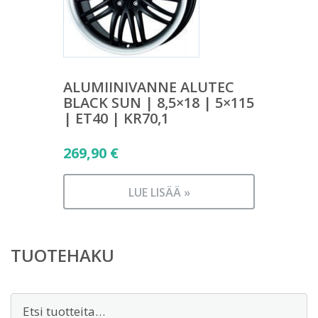
ALUMIINIVANNE ALUTEC
BLACK SUN | 8,5×18 | 5×115
| ET40 | KR70,1
269,90
€
LUE LISÄÄ »
TUOTEHAKU
Etsi: