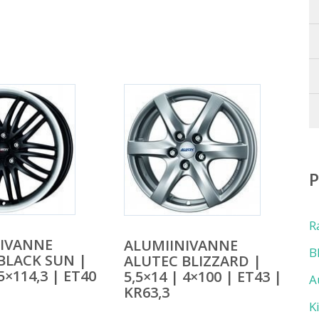
R
NIVANNE
ALUMIINIVANNE
B
BLACK SUN |
ALUTEC BLIZZARD |
 5×114,3 | ET40
5,5×14 | 4×100 | ET43 |
A
KR63,3
K