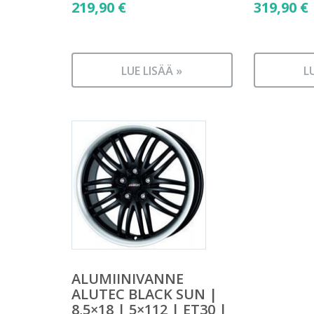
219,90
€
319,90
€
LUE LISÄÄ »
L
ALUMIINIVANNE
ALUTEC BLACK SUN |
8,5×18 | 5×112 | ET30 |