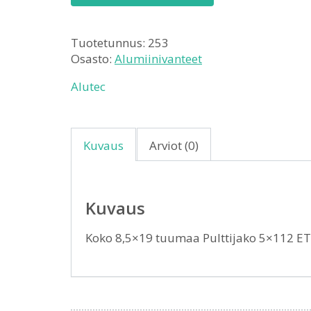
Tuotetunnus:
253
Osasto:
Alumiinivanteet
Alutec
Kuvaus
Arviot (0)
Kuvaus
Koko 8,5×19 tuumaa Pulttijako 5×112 E