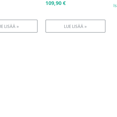
109,90
€
I
UE LISÄÄ »
LUE LISÄÄ »