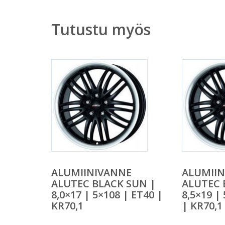
Tutustu myös
ALUMIINIVANNE
ALUMII
ALUTEC BLACK SUN |
ALUTEC 
8,0×17 | 5×108 | ET40 |
8,5×19 |
KR70,1
| KR70,1