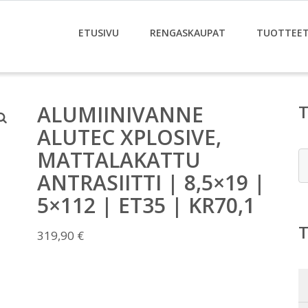
ETUSIVU
RENGASKAUPAT
TUOTTEE
ALUMIINIVANNE
ALUTEC XPLOSIVE,
MATTALAKATTU
E
ANTRASIITTI | 8,5×19 |
5×112 | ET35 | KR70,1
319,90
€