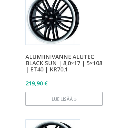
ALUMIINIVANNE ALUTEC
BLACK SUN | 8,0×17 | 5×108
| ET40 | KR70,1
219,90
€
LUE LISÄÄ »