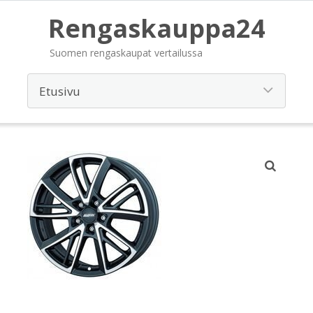
Rengaskauppa24
Suomen rengaskaupat vertailussa