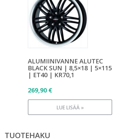
ALUMIINIVANNE ALUTEC
BLACK SUN | 8,5×18 | 5×115
| ET40 | KR70,1
269,90
€
LUE LISÄÄ »
TUOTEHAKU