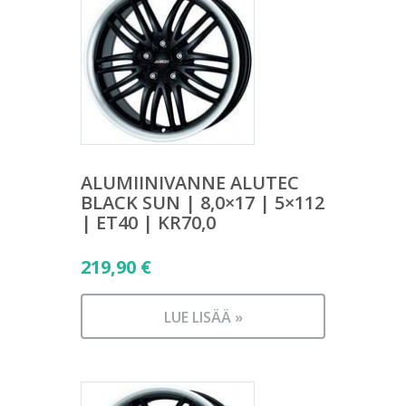
ALUMIINIVANNE ALUTEC
BLACK SUN | 8,0×17 | 5×112
| ET40 | KR70,0
219,90
€
LUE LISÄÄ »