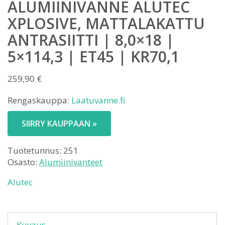
ALUMIINIVANNE ALUTEC
XPLOSIVE, MATTALAKATTU
ANTRASIITTI | 8,0×18 |
5×114,3 | ET45 | KR70,1
259,90
€
Rengaskauppa:
Laatuvanne.fi
SIIRRY KAUPPAAN »
Tuotetunnus:
251
Osasto:
Alumiinivanteet
Alutec
Kuvaus