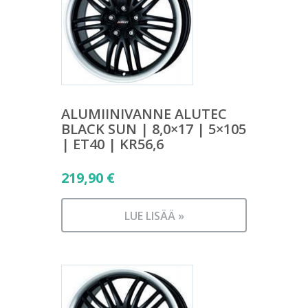
ALUMIINIVANNE ALUTEC
BLACK SUN | 8,0×17 | 5×105
| ET40 | KR56,6
219,90
€
LUE LISÄÄ »