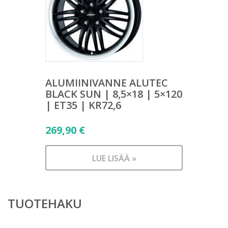
ALUMIINIVANNE ALUTEC
BLACK SUN | 8,5×18 | 5×120
| ET35 | KR72,6
269,90
€
LUE LISÄÄ »
TUOTEHAKU