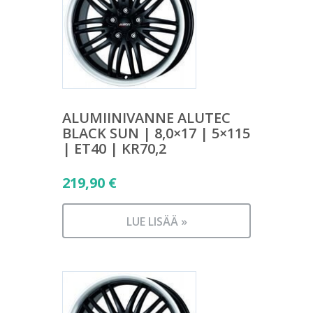
ALUMIINIVANNE ALUTEC
BLACK SUN | 8,0×17 | 5×115
| ET40 | KR70,2
219,90
€
LUE LISÄÄ »