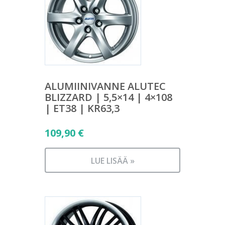
ALUMIINIVANNE ALUTEC
BLIZZARD | 5,5×14 | 4×108
| ET38 | KR63,3
109,90
€
LUE LISÄÄ »