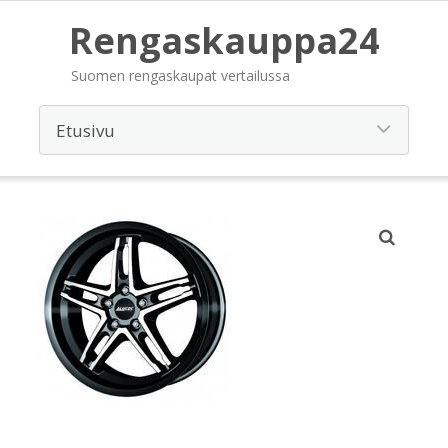
Rengaskauppa24
Suomen rengaskaupat vertailussa