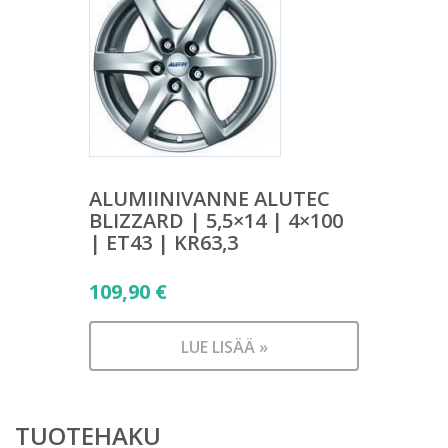
ALUMIINIVANNE ALUTEC
BLIZZARD | 5,5×14 | 4×100
| ET43 | KR63,3
109,90
€
LUE LISÄÄ »
TUOTEHAKU