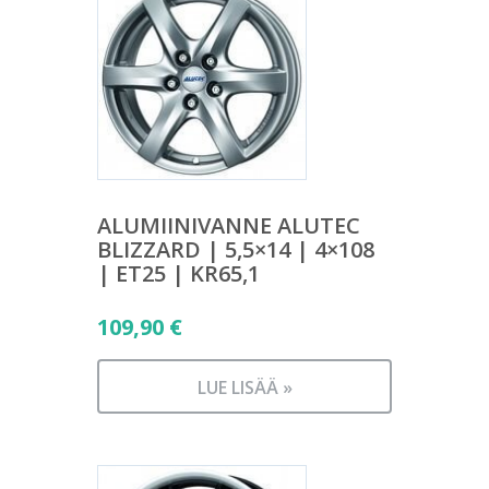
ALUMIINIVANNE ALUTEC
BLIZZARD | 5,5×14 | 4×108
| ET25 | KR65,1
109,90
€
LUE LISÄÄ »