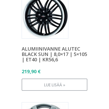
ALUMIINIVANNE ALUTEC
BLACK SUN | 8,0×17 | 5×105
| ET40 | KR56,6
219,90
€
LUE LISÄÄ »