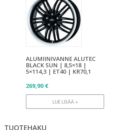
ALUMIINIVANNE ALUTEC
BLACK SUN | 8,5×18 |
5×114,3 | ET40 | KR70,1
269,90
€
LUE LISÄÄ »
TUOTEHAKU