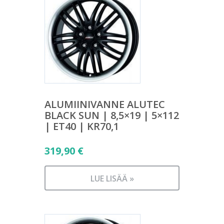
ALUMIINIVANNE ALUTEC
BLACK SUN | 8,5×19 | 5×112
| ET40 | KR70,1
319,90
€
LUE LISÄÄ »