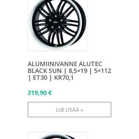
ALUMIINIVANNE ALUTEC
BLACK SUN | 8,5×19 | 5×112
| ET30 | KR70,1
319,90
€
LUE LISÄÄ »