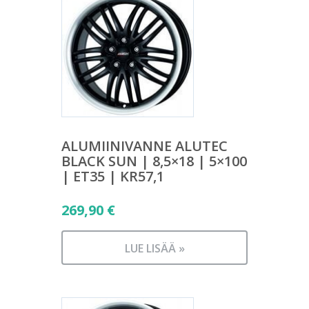
ALUMIINIVANNE ALUTEC
BLACK SUN | 8,5×18 | 5×100
| ET35 | KR57,1
269,90
€
LUE LISÄÄ »