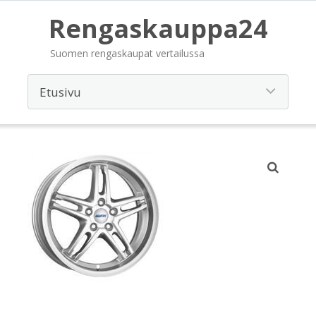
Rengaskauppa24
Suomen rengaskaupat vertailussa