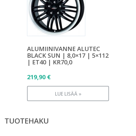
ALUMIINIVANNE ALUTEC
BLACK SUN | 8,0×17 | 5×112
| ET40 | KR70,0
219,90
€
LUE LISÄÄ »
TUOTEHAKU