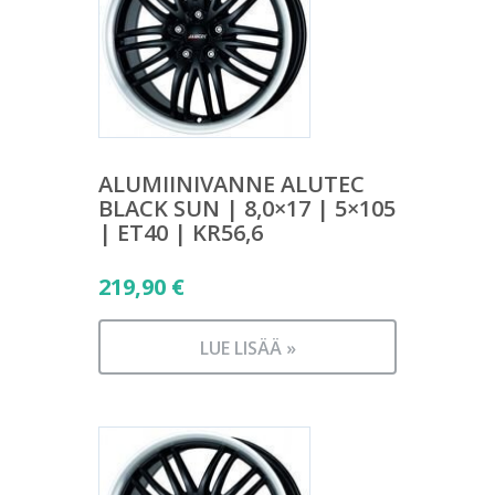
ALUMIINIVANNE ALUTEC
BLACK SUN | 8,0×17 | 5×105
| ET40 | KR56,6
219,90
€
LUE LISÄÄ »