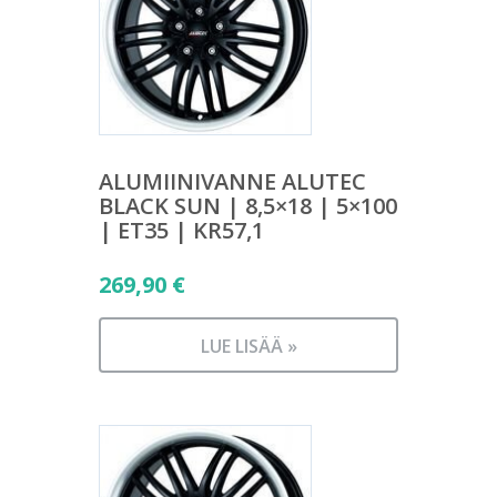
ALUMIINIVANNE ALUTEC
BLACK SUN | 8,5×18 | 5×100
| ET35 | KR57,1
269,90
€
LUE LISÄÄ »