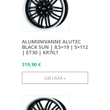
ALUMIINIVANNE ALUTEC
BLACK SUN | 8,5×19 | 5×112
| ET30 | KR70,1
319,90
€
LUE LISÄÄ »