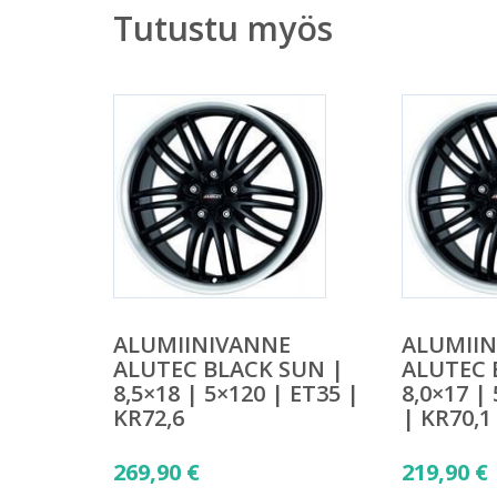
Tutustu myös
ALUMIINIVANNE
ALUMII
ALUTEC BLACK SUN |
ALUTEC 
8,5×18 | 5×120 | ET35 |
8,0×17 |
KR72,6
| KR70,1
269,90
€
219,90
€