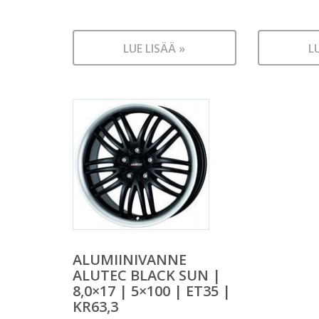
LUE LISÄÄ »
L
ALUMIINIVANNE
ALUTEC BLACK SUN |
8,0×17 | 5×100 | ET35 |
KR63,3