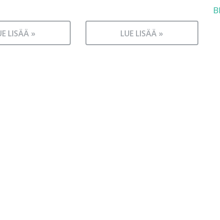
B
UE LISÄÄ »
LUE LISÄÄ »