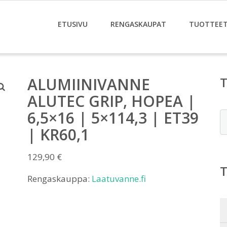
ETUSIVU
RENGASKAUPAT
TUOTTEE
ALUMIINIVANNE
ALUTEC GRIP, HOPEA |
6,5×16 | 5×114,3 | ET39
E
| KR60,1
129,90
€
Rengaskauppa:
Laatuvanne.fi