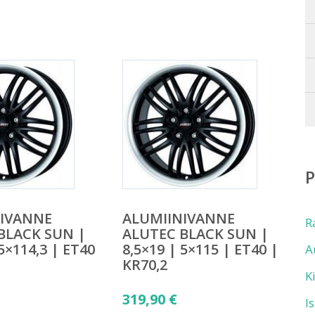
NIVANNE
ALUMIINIVANNE
R
BLACK SUN |
ALUTEC BLACK SUN |
 5×114,3 | ET40
8,5×19 | 5×115 | ET40 |
A
KR70,2
K
319,90
€
I