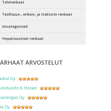
Talvirenkaat
Teollisuus-, erikois- ja traktorin renkaat
Uncategorized
Ympärivuotiset renkaat
PARHAAT ARVOSTELUT
adial Oy
utohuolto K-Ylönen
isarengas Oy
sla Oy