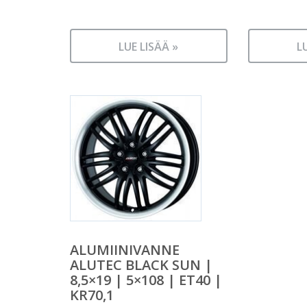
LUE LISÄÄ »
L
ALUMIINIVANNE
ALUTEC BLACK SUN |
8,5×19 | 5×108 | ET40 |
KR70,1