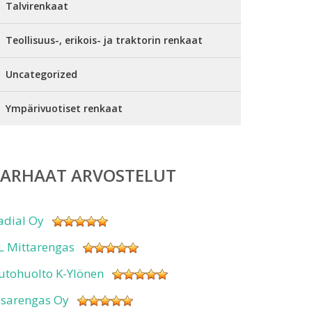
Talvirenkaat
Teollisuus-, erikois- ja traktorin renkaat
Uncategorized
Ympärivuotiset renkaat
PARHAAT ARVOSTELUT
adial Oy
L Mittarengas
utohuolto K-Ylönen
isarengas Oy