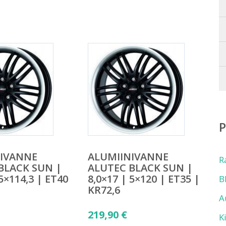
NIVANNE
ALUMIINIVANNE
R
BLACK SUN |
ALUTEC BLACK SUN |
 5×114,3 | ET40
8,0×17 | 5×120 | ET35 |
B
KR72,6
A
219,90
€
K