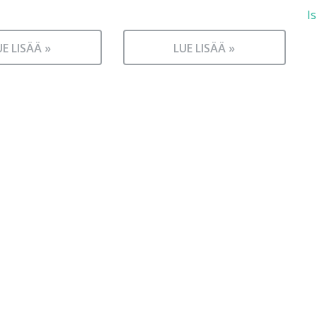
I
UE LISÄÄ »
LUE LISÄÄ »