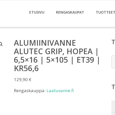
ETUSIVU
RENGASKAUPAT
TUOTTEE
ALUMIINIVANNE
ALUTEC GRIP, HOPEA |
6,5×16 | 5×105 | ET39 |
E
KR56,6
129,90
€
Rengaskauppa:
Laatuvanne.fi