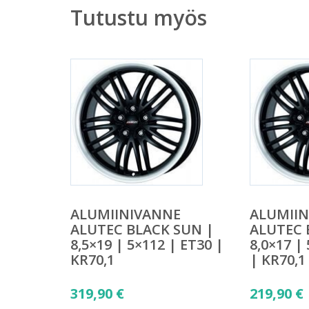
Tutustu myös
ALUMIINIVANNE
ALUMII
ALUTEC BLACK SUN |
ALUTEC 
8,5×19 | 5×112 | ET30 |
8,0×17 |
KR70,1
| KR70,1
319,90
€
219,90
€