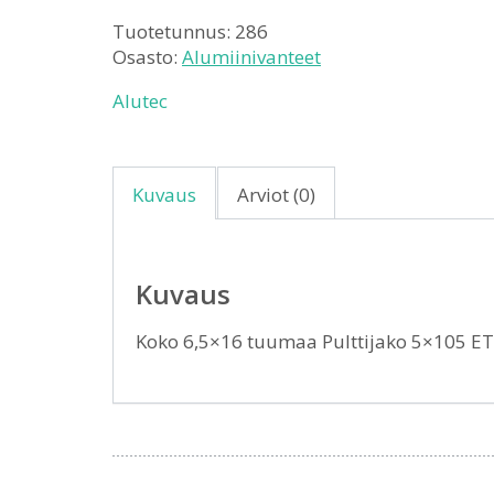
Tuotetunnus:
286
Osasto:
Alumiinivanteet
Alutec
Kuvaus
Arviot (0)
Kuvaus
Koko 6,5×16 tuumaa Pulttijako 5×105 E