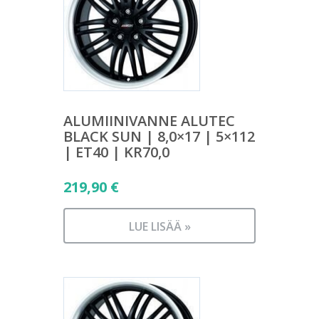
ALUMIINIVANNE ALUTEC
BLACK SUN | 8,0×17 | 5×112
| ET40 | KR70,0
219,90
€
LUE LISÄÄ »