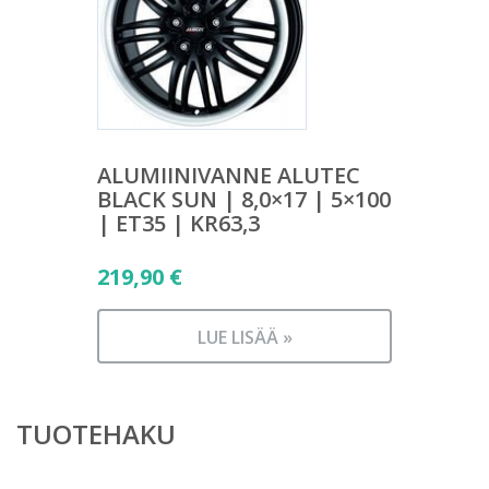
ALUMIINIVANNE ALUTEC
BLACK SUN | 8,0×17 | 5×100
| ET35 | KR63,3
219,90
€
LUE LISÄÄ »
TUOTEHAKU