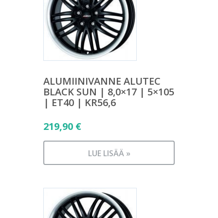
ALUMIINIVANNE ALUTEC
BLACK SUN | 8,0×17 | 5×105
| ET40 | KR56,6
219,90
€
LUE LISÄÄ »