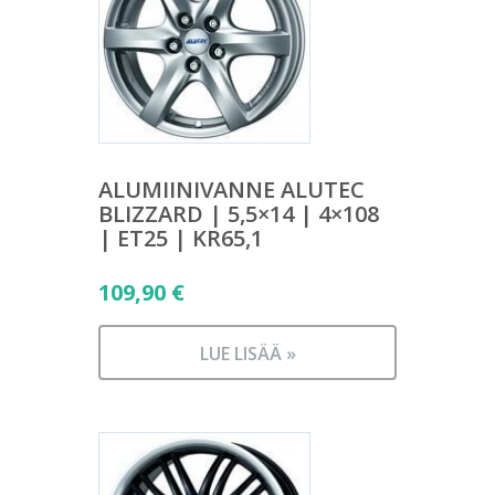
ALUMIINIVANNE ALUTEC
BLIZZARD | 5,5×14 | 4×108
| ET25 | KR65,1
109,90
€
LUE LISÄÄ »