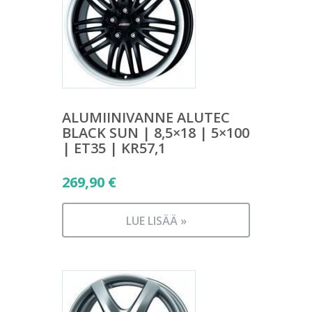
ALUMIINIVANNE ALUTEC
BLACK SUN | 8,5×18 | 5×100
| ET35 | KR57,1
269,90
€
LUE LISÄÄ »