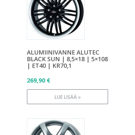
ALUMIINIVANNE ALUTEC
BLACK SUN | 8,5×18 | 5×108
| ET40 | KR70,1
269,90
€
LUE LISÄÄ »