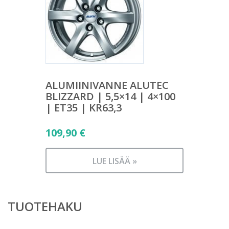
ALUMIINIVANNE ALUTEC
BLIZZARD | 5,5×14 | 4×100
| ET35 | KR63,3
109,90
€
LUE LISÄÄ »
TUOTEHAKU