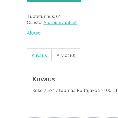
Tuotetunnus:
61
Osasto:
Alumiinivanteet
Alutec
Kuvaus
Arviot (0)
Kuvaus
Koko 7,5×17 tuumaa Pulttijako 5×100 E