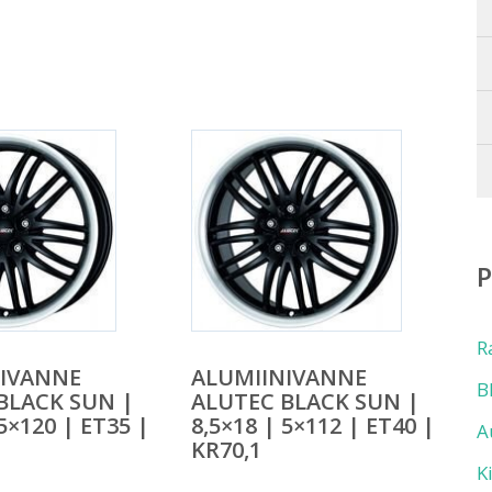
R
NIVANNE
ALUMIINIVANNE
B
BLACK SUN |
ALUTEC BLACK SUN |
 5×120 | ET35 |
8,5×18 | 5×112 | ET40 |
A
KR70,1
K