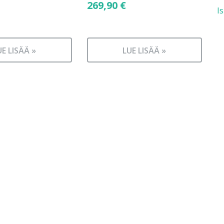
269,90
€
I
UE LISÄÄ »
LUE LISÄÄ »