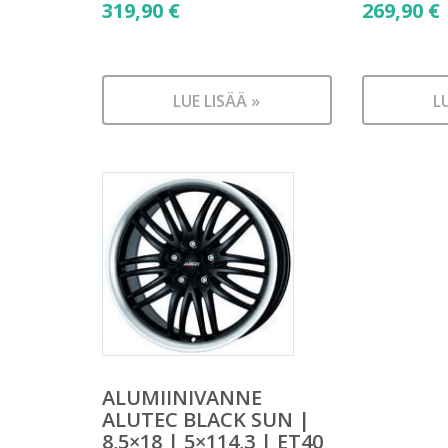
319,90
€
269,90
€
LUE LISÄÄ »
L
ALUMIINIVANNE
ALUTEC BLACK SUN |
8,5×18 | 5×114,3 | ET40