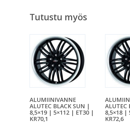
Tutustu myös
ALUMIINIVANNE
ALUMII
ALUTEC BLACK SUN |
ALUTEC 
8,5×19 | 5×112 | ET30 |
8,5×18 |
KR70,1
KR72,6