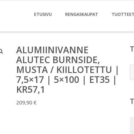
ETUSIVU
RENGASKAUPAT
TUOTTEE
ALUMIINIVANNE
ALUTEC BURNSIDE,
MUSTA / KIILLOTETTU |
E
7,5×17 | 5×100 | ET35 |
KR57,1
209,90
€