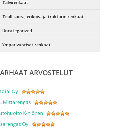
Talvirenkaat
Teollisuus-, erikois- ja traktorin renkaat
Uncategorized
Ympärivuotiset renkaat
PARHAAT ARVOSTELUT
adial Oy
L Mittarengas
utohuolto K-Ylönen
isarengas Oy