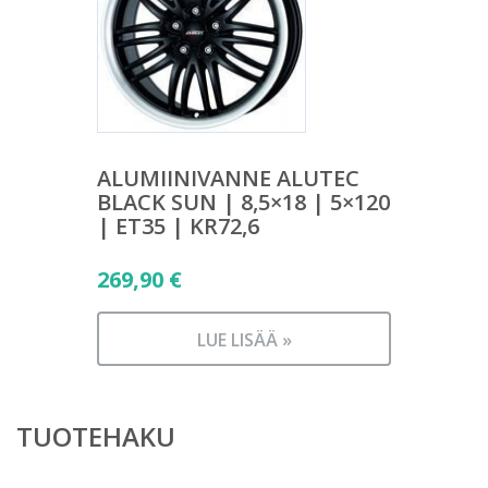
ALUMIINIVANNE ALUTEC
BLACK SUN | 8,5×18 | 5×120
| ET35 | KR72,6
269,90
€
LUE LISÄÄ »
TUOTEHAKU