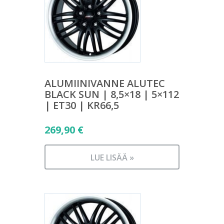
ALUMIINIVANNE ALUTEC
BLACK SUN | 8,5×18 | 5×112
| ET30 | KR66,5
269,90
€
LUE LISÄÄ »