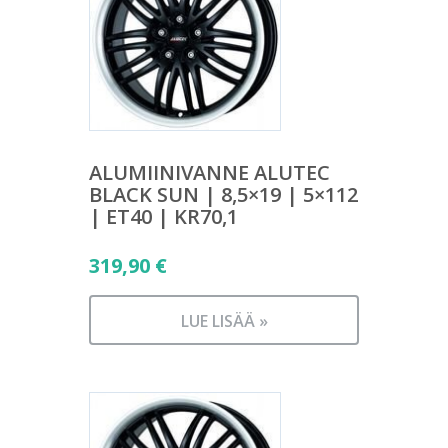
ALUMIINIVANNE ALUTEC
BLACK SUN | 8,5×19 | 5×112
| ET40 | KR70,1
319,90
€
LUE LISÄÄ »