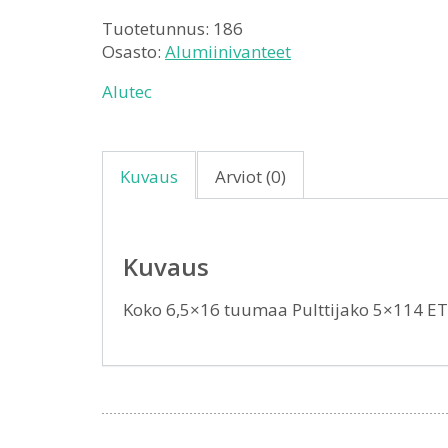
Tuotetunnus:
186
Osasto:
Alumiinivanteet
Alutec
Kuvaus
Arviot (0)
Kuvaus
Koko 6,5×16 tuumaa Pulttijako 5×114 E