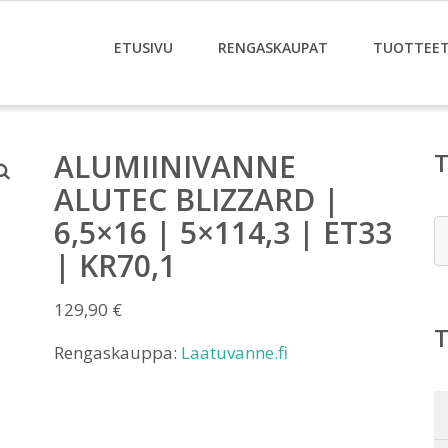
ETUSIVU
RENGASKAUPAT
TUOTTEE
ALUMIINIVANNE
ALUTEC BLIZZARD |
6,5×16 | 5×114,3 | ET33
E
| KR70,1
129,90
€
Rengaskauppa:
Laatuvanne.fi