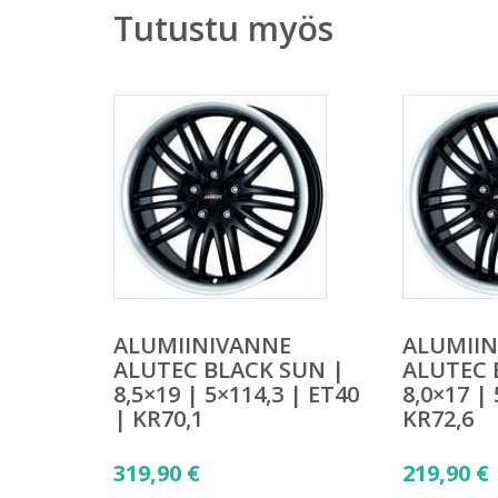
Tutustu myös
ALUMIINIVANNE
ALUMII
ALUTEC BLACK SUN |
ALUTEC 
8,5×19 | 5×114,3 | ET40
8,0×17 |
| KR70,1
KR72,6
319,90
€
219,90
€