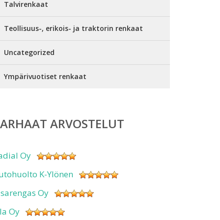
Talvirenkaat
Teollisuus-, erikois- ja traktorin renkaat
Uncategorized
Ympärivuotiset renkaat
PARHAAT ARVOSTELUT
adial Oy
utohuolto K-Ylönen
isarengas Oy
sla Oy