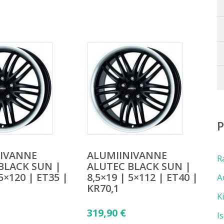
NIVANNE
ALUMIINIVANNE
R
BLACK SUN |
ALUTEC BLACK SUN |
 5×120 | ET35 |
8,5×19 | 5×112 | ET40 |
A
KR70,1
K
319,90
€
I