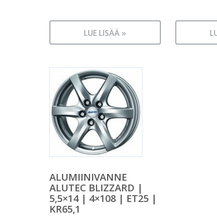
LUE LISÄÄ »
L
ALUMIINIVANNE
ALUTEC BLIZZARD |
5,5×14 | 4×108 | ET25 |
KR65,1