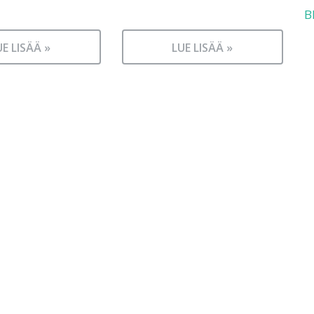
B
UE LISÄÄ »
LUE LISÄÄ »