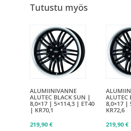
Tutustu myös
ALUMIINIVANNE
ALUMII
ALUTEC BLACK SUN |
ALUTEC 
8,0×17 | 5×114,3 | ET40
8,0×17 |
| KR70,1
KR72,6
219,90
€
219,90
€