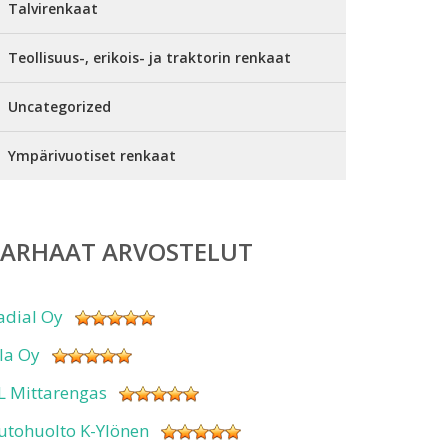
Talvirenkaat
Teollisuus-, erikois- ja traktorin renkaat
Uncategorized
Ympärivuotiset renkaat
PARHAAT ARVOSTELUT
adial Oy
sla Oy
L Mittarengas
utohuolto K-Ylönen