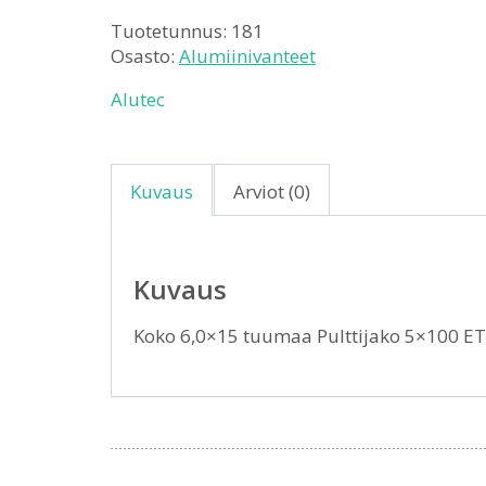
Tuotetunnus:
181
Osasto:
Alumiinivanteet
Alutec
Kuvaus
Arviot (0)
Kuvaus
Koko 6,0×15 tuumaa Pulttijako 5×100 E