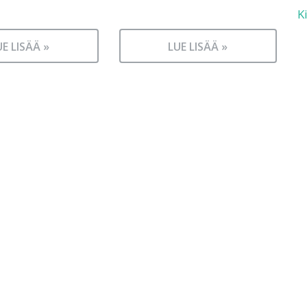
K
UE LISÄÄ »
LUE LISÄÄ »