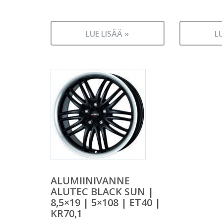
LUE LISÄÄ »
L
ALUMIINIVANNE
ALUTEC BLACK SUN |
8,5×19 | 5×108 | ET40 |
KR70,1