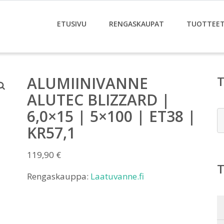
ETUSIVU
RENGASKAUPAT
TUOTTEE
ALUMIINIVANNE
ALUTEC BLIZZARD |
6,0×15 | 5×100 | ET38 |
E
KR57,1
119,90
€
Rengaskauppa:
Laatuvanne.fi