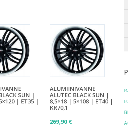
NIVANNE
ALUMIINIVANNE
R
BLACK SUN |
ALUTEC BLACK SUN |
 5×120 | ET35 |
8,5×18 | 5×108 | ET40 |
I
KR70,1
B
269,90
€
A