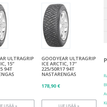
AR ULTRAGRIP
GOODYEAR ULTRAGRIP
IC, 15”
ICE ARCTIC, 17″
5 94T
225/50R17 94T
ENGAS
NASTARENGAS
R
B
178,90
€
A
K
UE LISÄÄ »
LUE LISÄÄ »