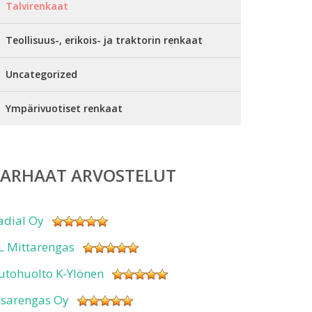
Talvirenkaat
Teollisuus-, erikois- ja traktorin renkaat
Uncategorized
Ympärivuotiset renkaat
PARHAAT ARVOSTELUT
adial Oy
L Mittarengas
utohuolto K-Ylönen
isarengas Oy