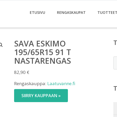
ETUSIVU
RENGASKAUPAT
TUOTTEE
SAVA ESKIMO
195/65R15 91 T
NASTARENGAS
E
82,90
€
Rengaskauppa:
Laatuvanne.fi
SIIRRY KAUPPAAN »