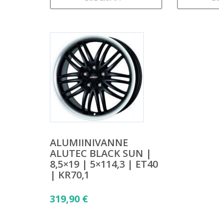
ALUMIINIVANNE
ALUTEC BLACK SUN |
8,5×19 | 5×114,3 | ET40
| KR70,1
319,90
€