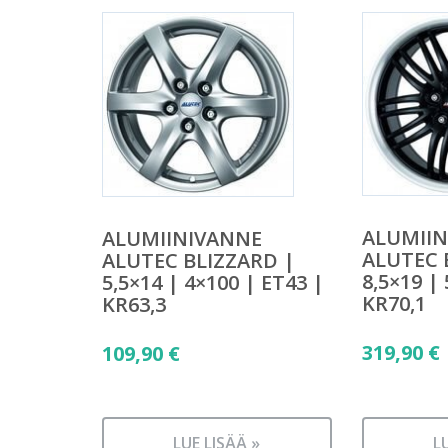
ALUMII
ALUMIINIVANNE
ALUTEC 
ALUTEC BLIZZARD |
8,5×19 |
5,5×14 | 4×100 | ET43 |
KR70,1
KR63,3
319,90
€
109,90
€
LUE LISÄÄ »
L