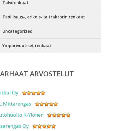
Talvirenkaat
Teollisuus-, erikois- ja traktorin renkaat
Uncategorized
Ympärivuotiset renkaat
PARHAAT ARVOSTELUT
adial Oy
L Mittarengas
utohuolto K-Ylönen
isarengas Oy