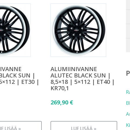
NIVANNE
ALUMIINIVANNE
BLACK SUN |
ALUTEC BLACK SUN |
 5×112 | ET30 |
8,5×18 | 5×112 | ET40 |
KR70,1
R
269,90
€
B
A
K
UE LISÄÄ »
LUE LISÄÄ »