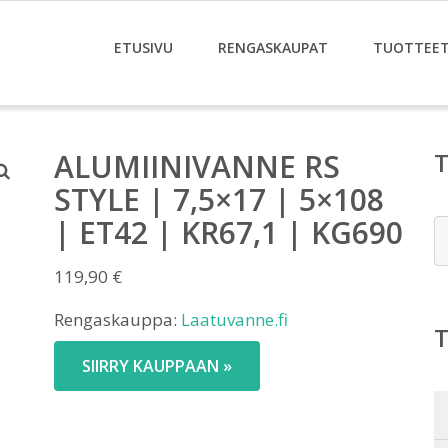
ETUSIVU
RENGASKAUPAT
TUOTTEE
ALUMIINIVANNE RS
STYLE | 7,5×17 | 5×108
| ET42 | KR67,1 | KG690
E
119,90
€
Rengaskauppa:
Laatuvanne.fi
SIIRRY KAUPPAAN »