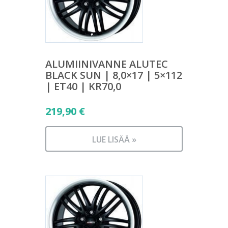
ALUMIINIVANNE ALUTEC
BLACK SUN | 8,0×17 | 5×112
| ET40 | KR70,0
219,90
€
LUE LISÄÄ »