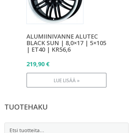
ALUMIINIVANNE ALUTEC
BLACK SUN | 8,0×17 | 5×105
| ET40 | KR56,6
219,90
€
LUE LISÄÄ »
TUOTEHAKU
Etsi: