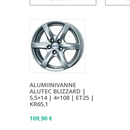
ALUMIINIVANNE
ALUTEC BLIZZARD |
5,5×14 | 4×108 | ET25 |
KR65,1
109,90
€