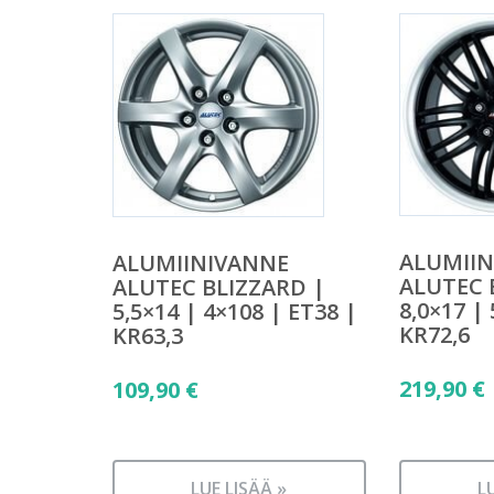
ALUMII
ALUMIINIVANNE
ALUTEC 
ALUTEC BLIZZARD |
8,0×17 |
5,5×14 | 4×108 | ET38 |
KR72,6
KR63,3
219,90
€
109,90
€
LUE LISÄÄ »
L