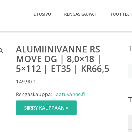
ETUSIVU
RENGASKAUPAT
TUOTTEE
ALUMIINIVANNE RS
MOVE DG | 8,0×18 |
5×112 | ET35 | KR66,5
E
149,90
€
Rengaskauppa:
Laatuvanne.fi
SIIRRY KAUPPAAN »