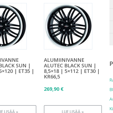
NIVANNE
ALUMIINIVANNE
BLACK SUN |
ALUTEC BLACK SUN |
 5×120 | ET35 |
8,5×18 | 5×112 | ET30 |
KR66,5
R
269,90
€
B
A
K
UE LISÄÄ »
LUE LISÄÄ »