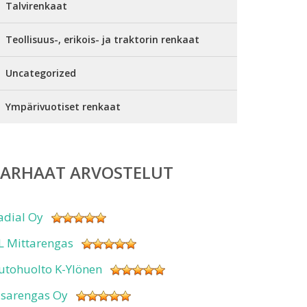
Talvirenkaat
Teollisuus-, erikois- ja traktorin renkaat
Uncategorized
Ympärivuotiset renkaat
PARHAAT ARVOSTELUT
adial Oy
L Mittarengas
utohuolto K-Ylönen
isarengas Oy