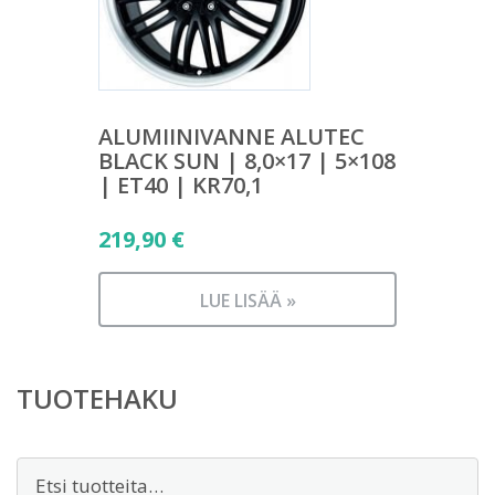
ALUMIINIVANNE ALUTEC
BLACK SUN | 8,0×17 | 5×108
| ET40 | KR70,1
219,90
€
LUE LISÄÄ »
TUOTEHAKU
Etsi: