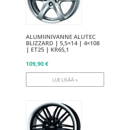
ALUMIINIVANNE ALUTEC
BLIZZARD | 5,5×14 | 4×108
| ET25 | KR65,1
109,90
€
LUE LISÄÄ »