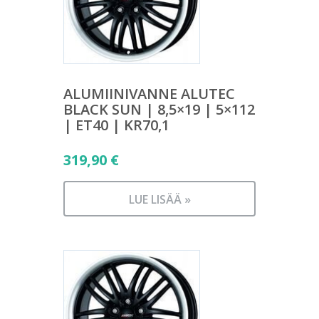
ALUMIINIVANNE ALUTEC
BLACK SUN | 8,5×19 | 5×112
| ET40 | KR70,1
319,90
€
LUE LISÄÄ »