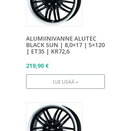
ALUMIINIVANNE ALUTEC
BLACK SUN | 8,0×17 | 5×120
| ET35 | KR72,6
219,90
€
LUE LISÄÄ »