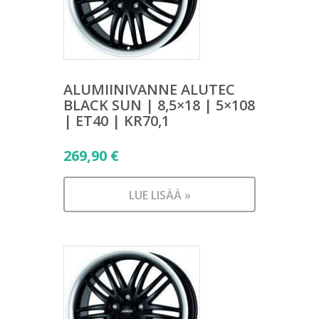
ALUMIINIVANNE ALUTEC
BLACK SUN | 8,5×18 | 5×108
| ET40 | KR70,1
269,90
€
LUE LISÄÄ »