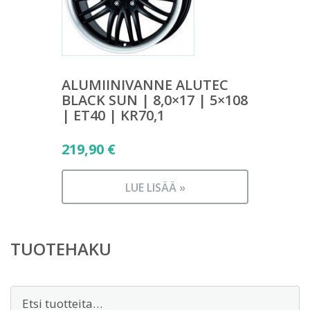
ALUMIINIVANNE ALUTEC
BLACK SUN | 8,0×17 | 5×108
| ET40 | KR70,1
219,90
€
LUE LISÄÄ »
TUOTEHAKU
Etsi: