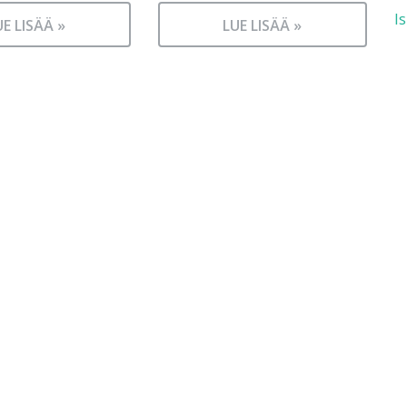
I
UE LISÄÄ »
LUE LISÄÄ »