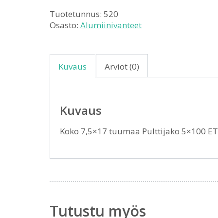
Tuotetunnus:
520
Osasto:
Alumiinivanteet
Kuvaus
Arviot (0)
Kuvaus
Koko 7,5×17 tuumaa Pulttijako 5×100 E
Tutustu myös