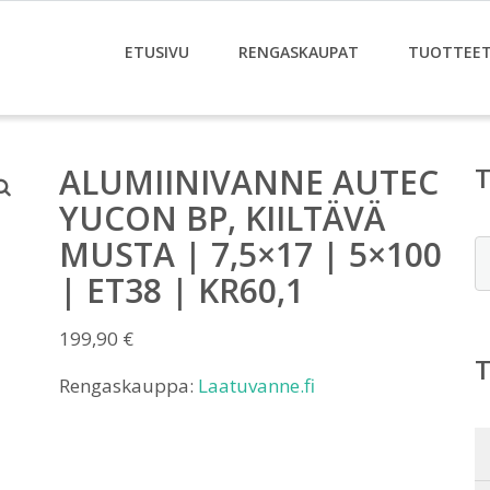
ETUSIVU
RENGASKAUPAT
TUOTTEE
ALUMIINIVANNE AUTEC
YUCON BP, KIILTÄVÄ
MUSTA | 7,5×17 | 5×100
E
| ET38 | KR60,1
199,90
€
Rengaskauppa:
Laatuvanne.fi