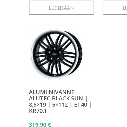
LUE LISÄÄ »
L
ALUMIINIVANNE
ALUTEC BLACK SUN |
8,5×19 | 5×112 | ET40 |
KR70,1
319,90
€