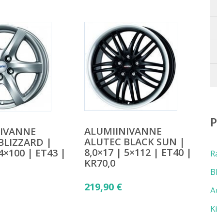
ALUMIINIVANNE
NIVANNE
ALUTEC BLACK SUN |
BLIZZARD |
8,0×17 | 5×112 | ET40 |
 4×100 | ET43 |
R
KR70,0
B
219,90
€
A
K