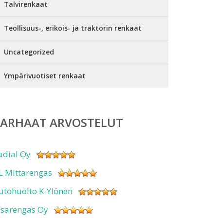
Talvirenkaat
Teollisuus-, erikois- ja traktorin renkaat
Uncategorized
Ympärivuotiset renkaat
PARHAAT ARVOSTELUT
adial Oy
L Mittarengas
utohuolto K-Ylönen
isarengas Oy