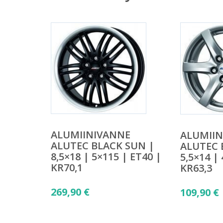
ALUMIINIVANNE
ALUMII
ALUTEC BLACK SUN |
ALUTEC 
8,5×18 | 5×115 | ET40 |
5,5×14 |
KR70,1
KR63,3
269,90
€
109,90
€