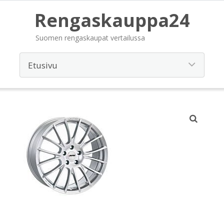
Rengaskauppa24
Suomen rengaskaupat vertailussa