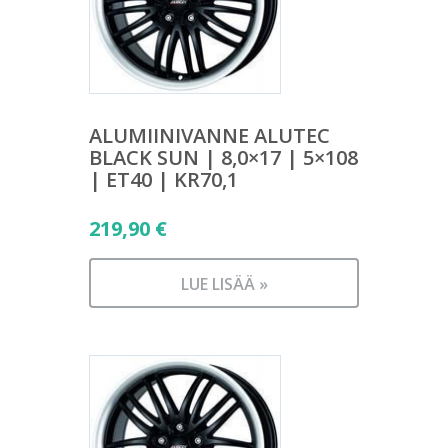
ALUMIINIVANNE ALUTEC
BLACK SUN | 8,0×17 | 5×108
| ET40 | KR70,1
219,90
€
LUE LISÄÄ »