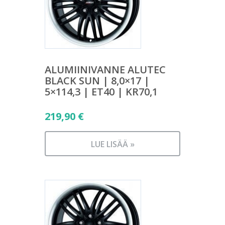
ALUMIINIVANNE ALUTEC
BLACK SUN | 8,0×17 |
5×114,3 | ET40 | KR70,1
219,90
€
LUE LISÄÄ »