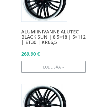
ALUMIINIVANNE ALUTEC
BLACK SUN | 8,5×18 | 5×112
| ET30 | KR66,5
269,90
€
LUE LISÄÄ »