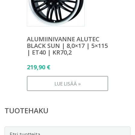
ALUMIINIVANNE ALUTEC
BLACK SUN | 8,0×17 | 5×115
| ET40 | KR70,2
219,90
€
LUE LISÄÄ »
TUOTEHAKU
Etsi: