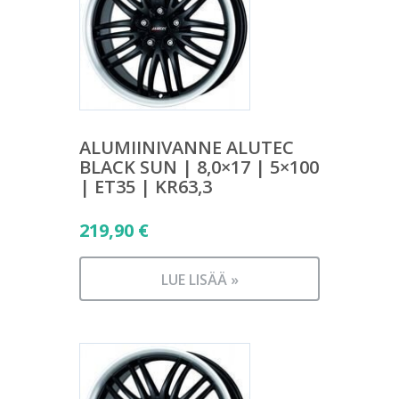
ALUMIINIVANNE ALUTEC
BLACK SUN | 8,0×17 | 5×100
| ET35 | KR63,3
219,90
€
LUE LISÄÄ »