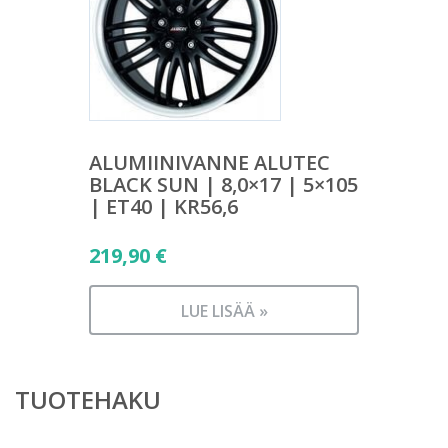
ALUMIINIVANNE ALUTEC
BLACK SUN | 8,0×17 | 5×105
| ET40 | KR56,6
219,90
€
LUE LISÄÄ »
TUOTEHAKU