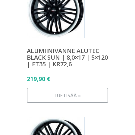
ALUMIINIVANNE ALUTEC
BLACK SUN | 8,0×17 | 5×120
| ET35 | KR72,6
219,90
€
LUE LISÄÄ »