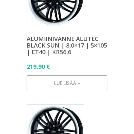
ALUMIINIVANNE ALUTEC
BLACK SUN | 8,0×17 | 5×105
| ET40 | KR56,6
219,90
€
LUE LISÄÄ »