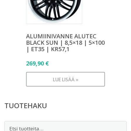
ALUMIINIVANNE ALUTEC
BLACK SUN | 8,5×18 | 5×100
| ET35 | KR57,1
269,90
€
LUE LISÄÄ »
TUOTEHAKU
Etsi: