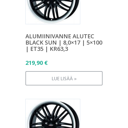
ALUMIINIVANNE ALUTEC
BLACK SUN | 8,0×17 | 5×100
| ET35 | KR63,3
219,90
€
LUE LISÄÄ »