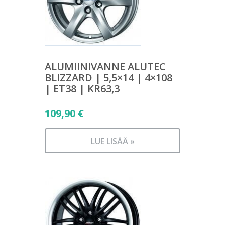
ALUMIINIVANNE ALUTEC
BLIZZARD | 5,5×14 | 4×108
| ET38 | KR63,3
109,90
€
LUE LISÄÄ »