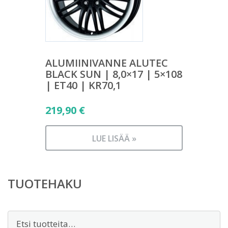
ALUMIINIVANNE ALUTEC
BLACK SUN | 8,0×17 | 5×108
| ET40 | KR70,1
219,90
€
LUE LISÄÄ »
TUOTEHAKU
Etsi: