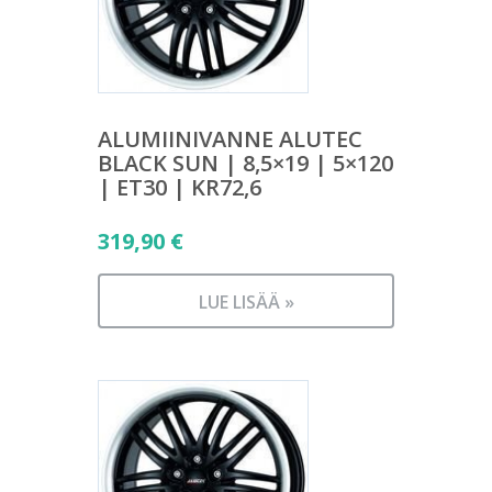
ALUMIINIVANNE ALUTEC
BLACK SUN | 8,5×19 | 5×120
| ET30 | KR72,6
319,90
€
LUE LISÄÄ »