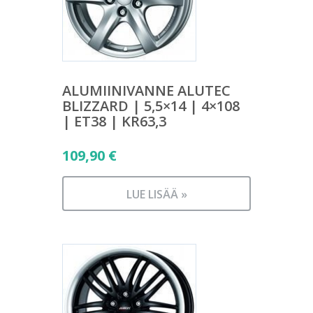
ALUMIINIVANNE ALUTEC
BLIZZARD | 5,5×14 | 4×108
| ET38 | KR63,3
109,90
€
LUE LISÄÄ »