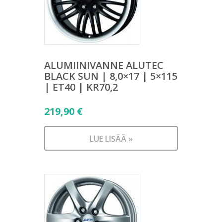
ALUMIINIVANNE ALUTEC
BLACK SUN | 8,0×17 | 5×115
| ET40 | KR70,2
219,90
€
LUE LISÄÄ »