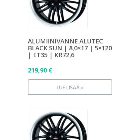
ALUMIINIVANNE ALUTEC
BLACK SUN | 8,0×17 | 5×120
| ET35 | KR72,6
219,90
€
LUE LISÄÄ »