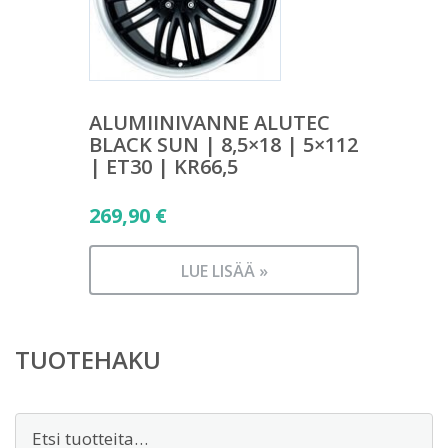
ALUMIINIVANNE ALUTEC
BLACK SUN | 8,5×18 | 5×112
| ET30 | KR66,5
269,90
€
LUE LISÄÄ »
TUOTEHAKU
Etsi: