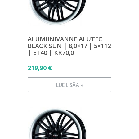
ALUMIINIVANNE ALUTEC
BLACK SUN | 8,0×17 | 5×112
| ET40 | KR70,0
219,90
€
LUE LISÄÄ »