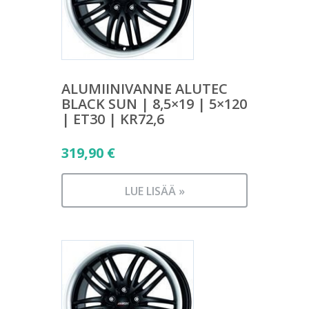
ALUMIINIVANNE ALUTEC
BLACK SUN | 8,5×19 | 5×120
| ET30 | KR72,6
319,90
€
LUE LISÄÄ »