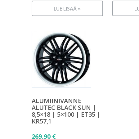
LUE LISÄÄ »
L
ALUMIINIVANNE
ALUTEC BLACK SUN |
8,5×18 | 5×100 | ET35 |
KR57,1
269,90
€