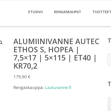
ETUSIVU
RENGASKAUPAT
TUOTTEE
ALUMIINIVANNE AUTEC
ETHOS S, HOPEA |
7,5×17 | 5×115 | ET40 |
E
KR70,2
179,90
€
Rengaskauppa:
Laatuvanne.fi