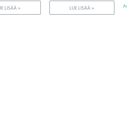
A
UE LISÄÄ »
LUE LISÄÄ »