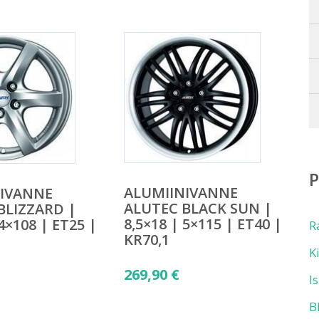
ALUMIINIVANNE
NIVANNE
ALUTEC BLACK SUN |
BLIZZARD |
8,5×18 | 5×115 | ET40 |
 4×108 | ET25 |
R
KR70,1
K
269,90
€
I
B