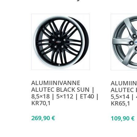
ALUMIINIVANNE
ALUMII
ALUTEC BLACK SUN |
ALUTEC 
8,5×18 | 5×112 | ET40 |
5,5×14 |
KR70,1
KR65,1
269,90
€
109,90
€