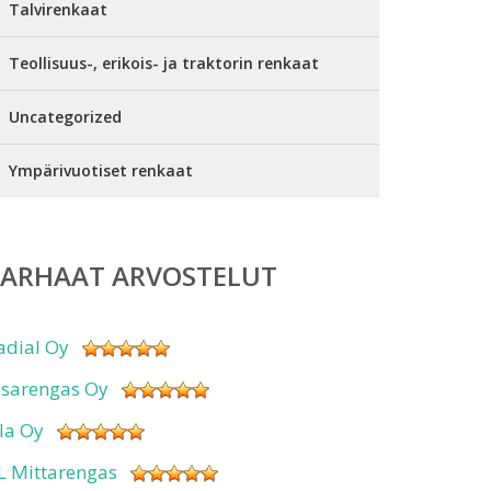
Talvirenkaat
Teollisuus-, erikois- ja traktorin renkaat
Uncategorized
Ympärivuotiset renkaat
PARHAAT ARVOSTELUT
adial Oy
isarengas Oy
sla Oy
L Mittarengas