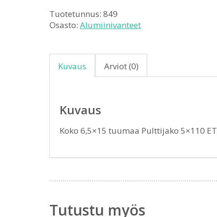
Tuotetunnus:
849
Osasto:
Alumiinivanteet
Kuvaus
Arviot (0)
Kuvaus
Koko 6,5×15 tuumaa Pulttijako 5×110 E
Tutustu myös