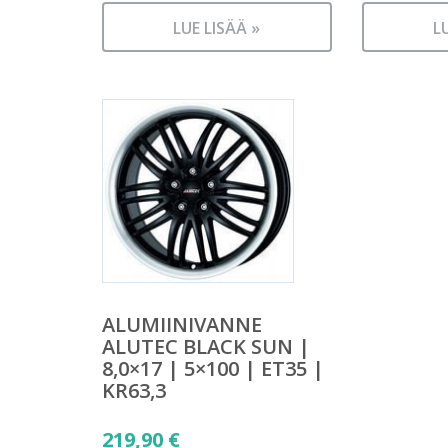
LUE LISÄÄ »
L
ALUMIINIVANNE
ALUTEC BLACK SUN |
8,0×17 | 5×100 | ET35 |
KR63,3
219,90
€