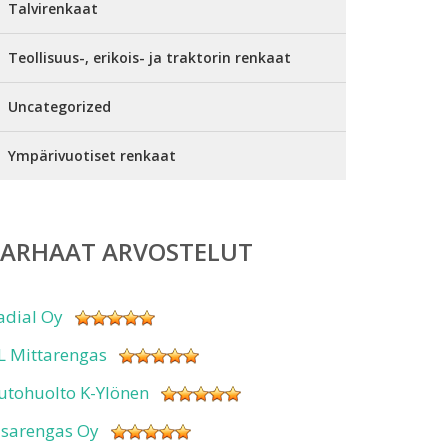
Talvirenkaat
Teollisuus-, erikois- ja traktorin renkaat
Uncategorized
Ympärivuotiset renkaat
PARHAAT ARVOSTELUT
adial Oy
L Mittarengas
utohuolto K-Ylönen
isarengas Oy