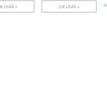
I
UE LISÄÄ »
LUE LISÄÄ »