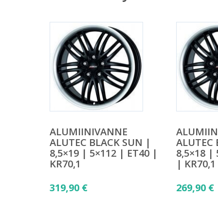
ALUMIINIVANNE
ALUMII
ALUTEC BLACK SUN |
ALUTEC 
8,5×19 | 5×112 | ET40 |
8,5×18 |
KR70,1
| KR70,1
319,90
€
269,90
€