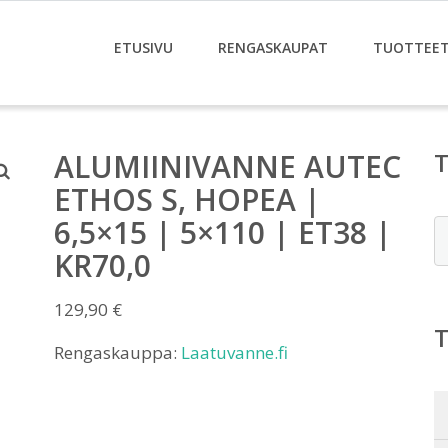
ETUSIVU
RENGASKAUPAT
TUOTTEE
ALUMIINIVANNE AUTEC
ETHOS S, HOPEA |
6,5×15 | 5×110 | ET38 |
E
KR70,0
129,90
€
Rengaskauppa:
Laatuvanne.fi