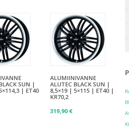
NIVANNE
ALUMIINIVANNE
BLACK SUN |
ALUTEC BLACK SUN |
 5×114,3 | ET40
8,5×19 | 5×115 | ET40 |
R
KR70,2
B
319,90
€
A
K