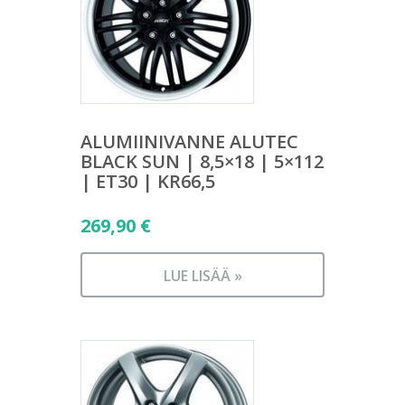
ALUMIINIVANNE ALUTEC
BLACK SUN | 8,5×18 | 5×112
| ET30 | KR66,5
269,90
€
LUE LISÄÄ »