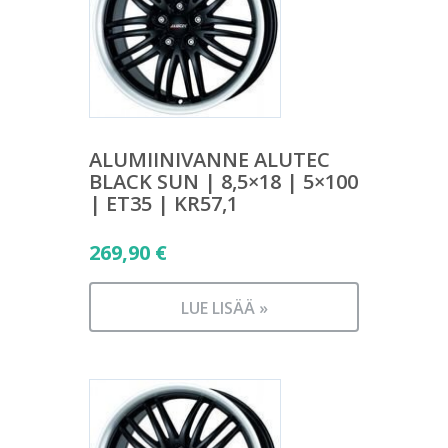
ALUMIINIVANNE ALUTEC
BLACK SUN | 8,5×18 | 5×100
| ET35 | KR57,1
269,90
€
LUE LISÄÄ »