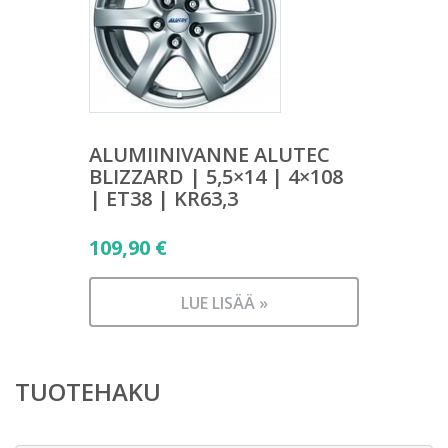
ALUMIINIVANNE ALUTEC
BLIZZARD | 5,5×14 | 4×108
| ET38 | KR63,3
109,90
€
LUE LISÄÄ »
TUOTEHAKU