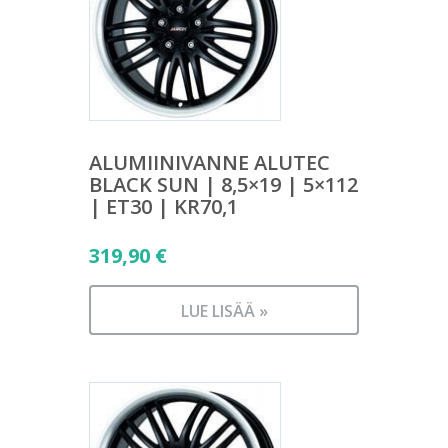
ALUMIINIVANNE ALUTEC
BLACK SUN | 8,5×19 | 5×112
| ET30 | KR70,1
319,90
€
LUE LISÄÄ »