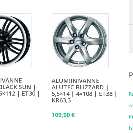
NIVANNE
ALUMIINIVANNE
BLACK SUN |
ALUTEC BLIZZARD |
 5×112 | ET30 |
5,5×14 | 4×108 | ET38 |
R
KR63,3
A
109,90
€
K
I