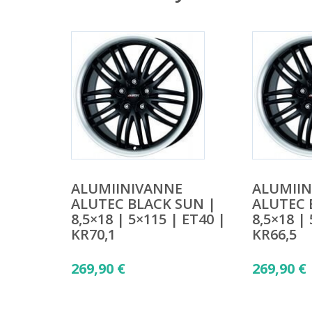
ALUMIINIVANNE
ALUMII
ALUTEC BLACK SUN |
ALUTEC 
8,5×18 | 5×115 | ET40 |
8,5×18 |
KR70,1
KR66,5
269,90
€
269,90
€