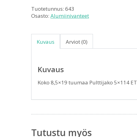
Tuotetunnus:
643
Osasto:
Alumiinivanteet
Kuvaus
Arviot (0)
Kuvaus
Koko 8,5×19 tuumaa Pulttijako 5×114 E
Tutustu myös