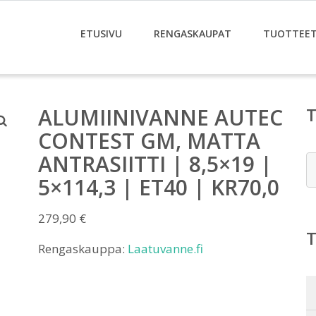
ETUSIVU
RENGASKAUPAT
TUOTTEE
ALUMIINIVANNE AUTEC
CONTEST GM, MATTA
ANTRASIITTI | 8,5×19 |
E
5×114,3 | ET40 | KR70,0
279,90
€
Rengaskauppa:
Laatuvanne.fi