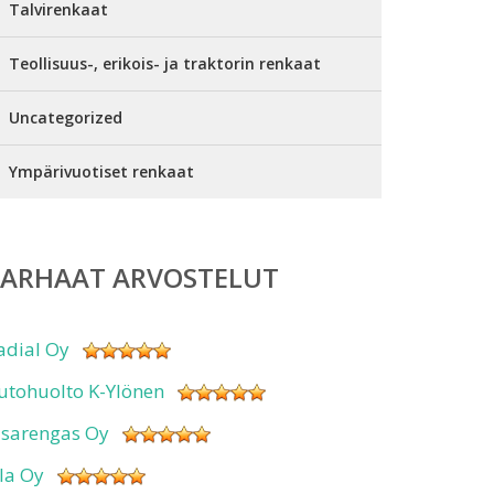
Talvirenkaat
Teollisuus-, erikois- ja traktorin renkaat
Uncategorized
Ympärivuotiset renkaat
PARHAAT ARVOSTELUT
adial Oy
utohuolto K-Ylönen
isarengas Oy
sla Oy