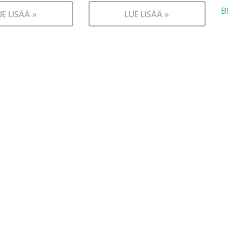
B
UE LISÄÄ »
LUE LISÄÄ »