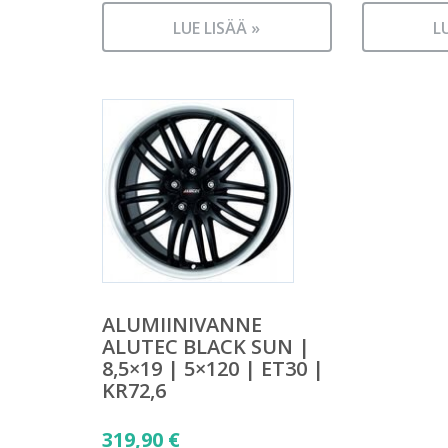
LUE LISÄÄ »
L
ALUMIINIVANNE
ALUTEC BLACK SUN |
8,5×19 | 5×120 | ET30 |
KR72,6
319,90
€