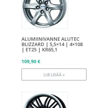
ALUMIINIVANNE ALUTEC
BLIZZARD | 5,5×14 | 4×108
| ET25 | KR65,1
109,90
€
LUE LISÄÄ »