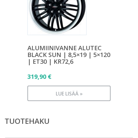
ALUMIINIVANNE ALUTEC
BLACK SUN | 8,5×19 | 5×120
| ET30 | KR72,6
319,90
€
LUE LISÄÄ »
TUOTEHAKU