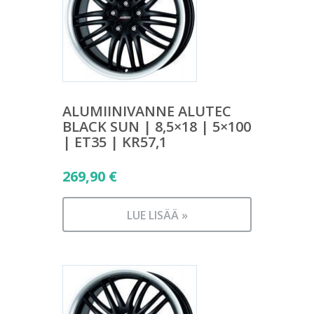
ALUMIINIVANNE ALUTEC
BLACK SUN | 8,5×18 | 5×100
| ET35 | KR57,1
269,90
€
LUE LISÄÄ »