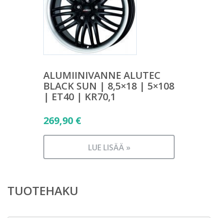
ALUMIINIVANNE ALUTEC
BLACK SUN | 8,5×18 | 5×108
| ET40 | KR70,1
269,90
€
LUE LISÄÄ »
TUOTEHAKU