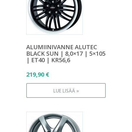
ALUMIINIVANNE ALUTEC
BLACK SUN | 8,0×17 | 5×105
| ET40 | KR56,6
219,90
€
LUE LISÄÄ »