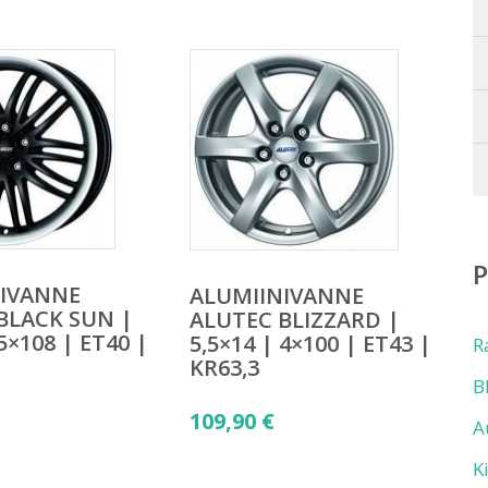
NIVANNE
ALUMIINIVANNE
BLACK SUN |
ALUTEC BLIZZARD |
 5×108 | ET40 |
5,5×14 | 4×100 | ET43 |
R
KR63,3
B
109,90
€
A
K