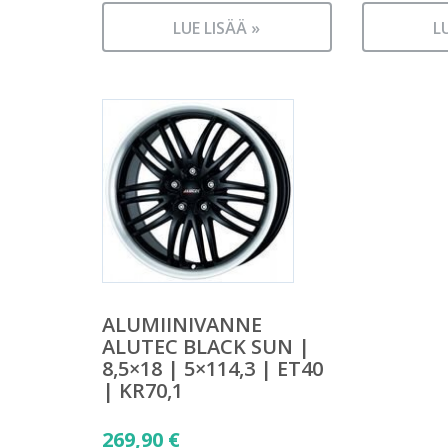
LUE LISÄÄ »
L
ALUMIINIVANNE
ALUTEC BLACK SUN |
8,5×18 | 5×114,3 | ET40
| KR70,1
269,90
€