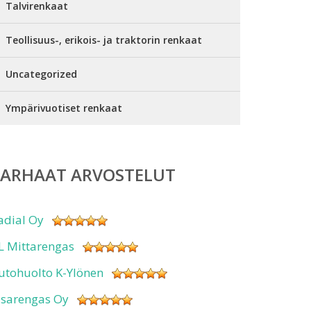
Talvirenkaat
Teollisuus-, erikois- ja traktorin renkaat
Uncategorized
Ympärivuotiset renkaat
PARHAAT ARVOSTELUT
adial Oy
L Mittarengas
utohuolto K-Ylönen
isarengas Oy