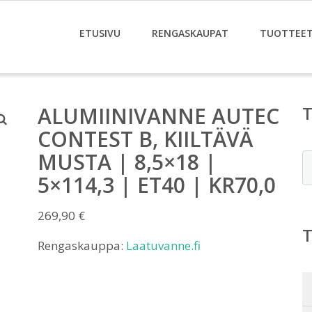
ETUSIVU
RENGASKAUPAT
TUOTTEE
ALUMIINIVANNE AUTEC
CONTEST B, KIILTÄVÄ
MUSTA | 8,5×18 |
E
5×114,3 | ET40 | KR70,0
269,90
€
Rengaskauppa:
Laatuvanne.fi