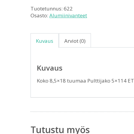
Tuotetunnus:
622
Osasto:
Alumiinivanteet
Kuvaus
Arviot (0)
Kuvaus
Koko 8,5×18 tuumaa Pulttijako 5×114 E
Tutustu myös