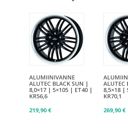
ALUMIINIVANNE
ALUMII
ALUTEC BLACK SUN |
ALUTEC 
8,0×17 | 5×105 | ET40 |
8,5×18 |
KR56,6
KR70,1
219,90
€
269,90
€