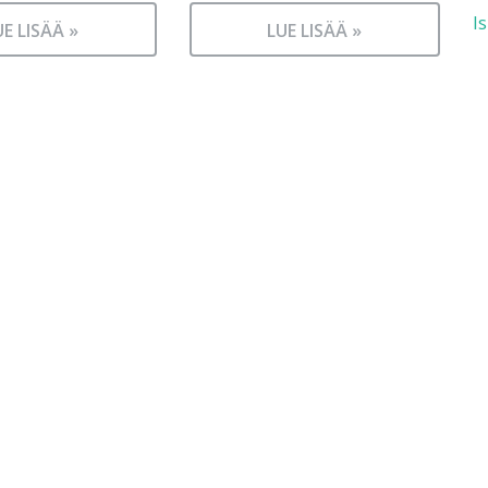
I
UE LISÄÄ »
LUE LISÄÄ »