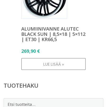
ALUMIINIVANNE ALUTEC
BLACK SUN | 8,5×18 | 5×112
| ET30 | KR66,5
269,90
€
LUE LISÄÄ »
TUOTEHAKU
Etsi: