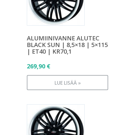
ALUMIINIVANNE ALUTEC
BLACK SUN | 8,5×18 | 5×115
| ET40 | KR70,1
269,90
€
LUE LISÄÄ »