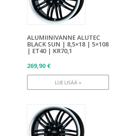
ALUMIINIVANNE ALUTEC
BLACK SUN | 8,5×18 | 5×108
| ET40 | KR70,1
269,90
€
LUE LISÄÄ »