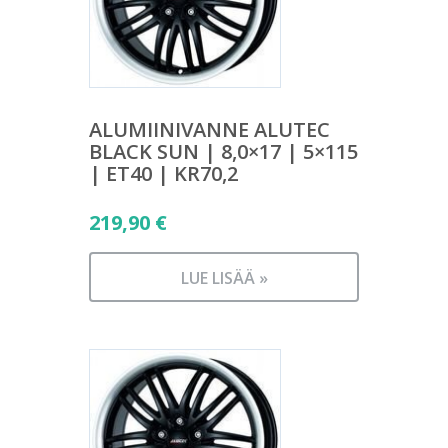
ALUMIINIVANNE ALUTEC
BLACK SUN | 8,0×17 | 5×115
| ET40 | KR70,2
219,90
€
LUE LISÄÄ »