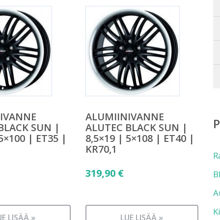
NIVANNE
ALUMIINIVANNE
BLACK SUN |
ALUTEC BLACK SUN |
 5×100 | ET35 |
8,5×19 | 5×108 | ET40 |
KR70,1
R
319,90
€
B
A
K
UE LISÄÄ »
LUE LISÄÄ »