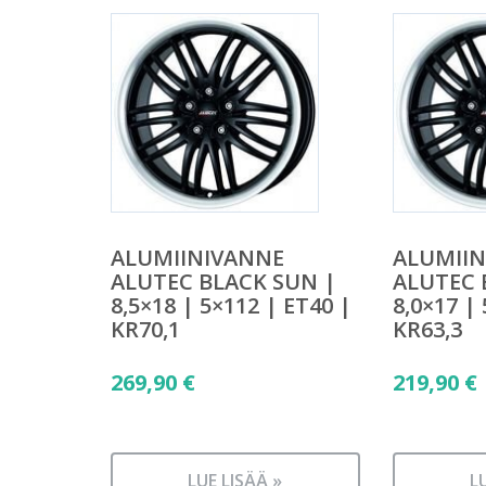
ALUMIINIVANNE
ALUMII
ALUTEC BLACK SUN |
ALUTEC 
8,5×18 | 5×112 | ET40 |
8,0×17 |
KR70,1
KR63,3
269,90
€
219,90
€
LUE LISÄÄ »
L