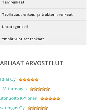
Talvirenkaat
Teollisuus-, erikois- ja traktorin renkaat
Uncategorized
Ympärivuotiset renkaat
PARHAAT ARVOSTELUT
adial Oy
L Mittarengas
utohuolto K-Ylönen
isarengas Oy