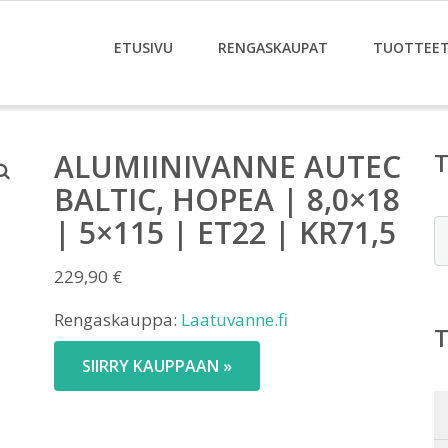
ETUSIVU
RENGASKAUPAT
TUOTTEE
ALUMIINIVANNE AUTEC
BALTIC, HOPEA | 8,0×18
| 5×115 | ET22 | KR71,5
E
229,90
€
Rengaskauppa:
Laatuvanne.fi
SIIRRY KAUPPAAN »